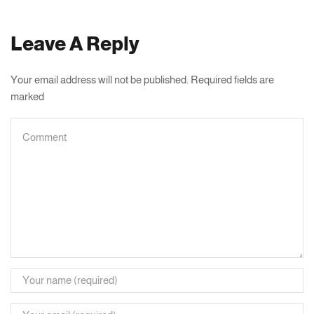
Leave A Reply
Your email address will not be published. Required fields are
marked