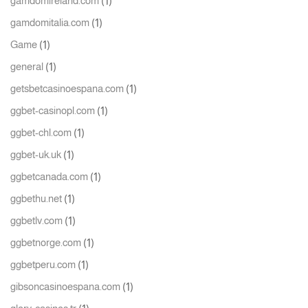
(1)
gamdomireland.com
(1)
gamdomitalia.com
(1)
Game
(1)
general
(1)
getsbetcasinoespana.com
(1)
ggbet-casinopl.com
(1)
ggbet-chl.com
(1)
ggbet-uk.uk
(1)
ggbetcanada.com
(1)
ggbethu.net
(1)
ggbetlv.com
(1)
ggbetnorge.com
(1)
ggbetperu.com
(1)
gibsoncasinoespana.com