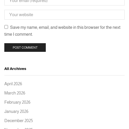
Save my name, email, and website in this browser for the next
time I comment.
All Archives
April 2026
March 2026
February 2026
January 2026
December 2025