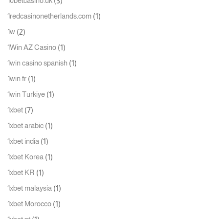
(3)
10betcasino.uk
(1)
1redcasinonetherlands.com
(2)
1w
(1)
1Win AZ Casino
(1)
1win casino spanish
(1)
1win fr
(1)
1win Turkiye
(7)
1xbet
(1)
1xbet arabic
(1)
1xbet india
(1)
1xbet Korea
(1)
1xbet KR
(1)
1xbet malaysia
(1)
1xbet Morocco