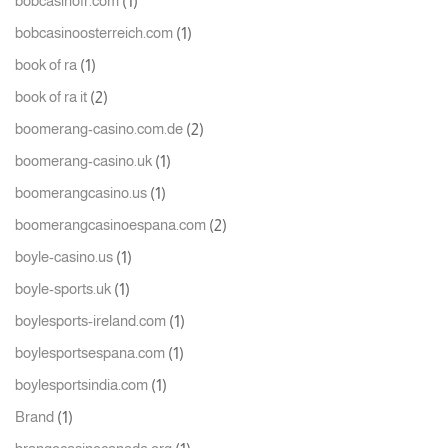
(1)
bobcasinofr.com
(1)
bobcasinoosterreich.com
(1)
book of ra
(2)
book of ra it
(2)
boomerang-casino.com.de
(1)
boomerang-casino.uk
(1)
boomerangcasino.us
(2)
boomerangcasinoespana.com
(1)
boyle-casino.us
(1)
boyle-sports.uk
(1)
boylesports-ireland.com
(1)
boylesportsespana.com
(1)
boylesportsindia.com
(1)
Brand