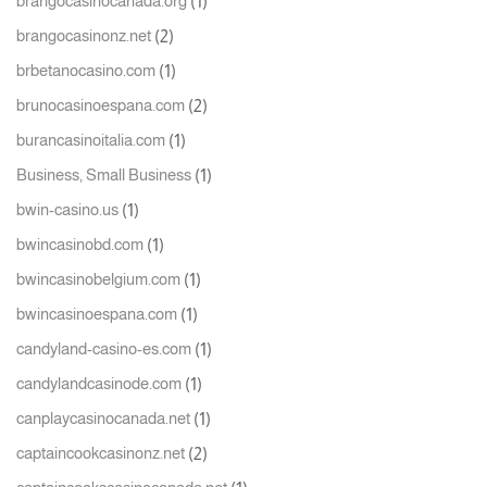
(1)
brangocasinocanada.org
(2)
brangocasinonz.net
(1)
brbetanocasino.com
(2)
brunocasinoespana.com
(1)
burancasinoitalia.com
(1)
Business, Small Business
(1)
bwin-casino.us
(1)
bwincasinobd.com
(1)
bwincasinobelgium.com
(1)
bwincasinoespana.com
(1)
candyland-casino-es.com
(1)
candylandcasinode.com
(1)
canplaycasinocanada.net
(2)
captaincookcasinonz.net