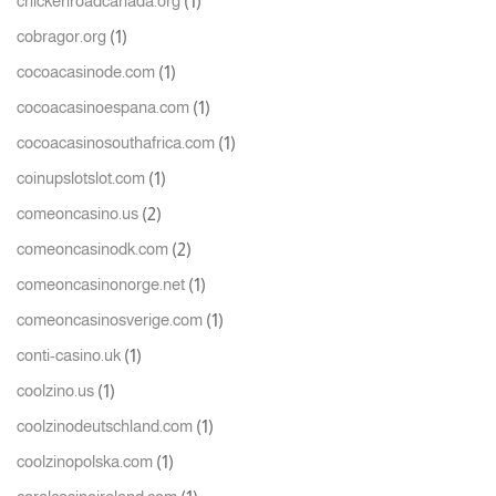
(1)
chickenroadcanada.org
(1)
cobragor.org
(1)
cocoacasinode.com
(1)
cocoacasinoespana.com
(1)
cocoacasinosouthafrica.com
(1)
coinupslotslot.com
(2)
comeoncasino.us
(2)
comeoncasinodk.com
(1)
comeoncasinonorge.net
(1)
comeoncasinosverige.com
(1)
conti-casino.uk
(1)
coolzino.us
(1)
coolzinodeutschland.com
(1)
coolzinopolska.com