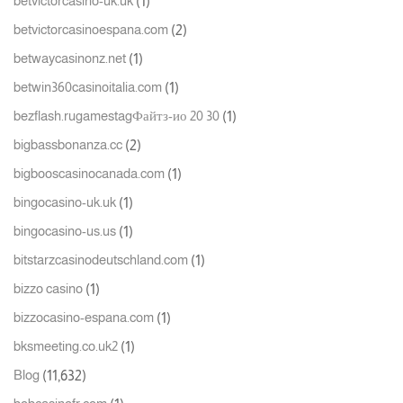
(1)
betvictorcasino-uk.uk
(2)
betvictorcasinoespana.com
(1)
betwaycasinonz.net
(1)
betwin360casinoitalia.com
(1)
bezflash.rugamestagФайтз-ио 20 30
(2)
bigbassbonanza.cc
(1)
bigbooscasinocanada.com
(1)
bingocasino-uk.uk
(1)
bingocasino-us.us
(1)
bitstarzcasinodeutschland.com
(1)
bizzo casino
(1)
bizzocasino-espana.com
(1)
bksmeeting.co.uk2
(11,632)
Blog