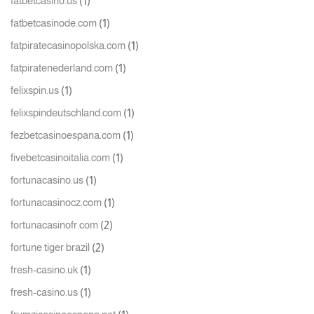
(1)
fatbetcasino.us
(1)
fatbetcasinode.com
(1)
fatpiratecasinopolska.com
(1)
fatpiratenederland.com
(1)
felixspin.us
(1)
felixspindeutschland.com
(1)
fezbetcasinoespana.com
(1)
fivebetcasinoitalia.com
(1)
fortunacasino.us
(1)
fortunacasinocz.com
(2)
fortunacasinofr.com
(2)
fortune tiger brazil
(1)
fresh-casino.uk
(1)
fresh-casino.us