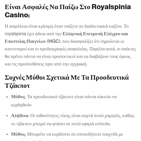
Είναι Ασφαλές Να Παίζω Στο Royalspinia
Casino;
Η ασφάλεια είναι κρίσιμη όταν παίζετε σε διαδικτυακά καζίνο. Το
royalspinia έχει άδεια από την
Ελληνική Επιτροπή Ελέγχου και
Εποπτείας Παιγνίων (HGC)
, που διασφαλίζει ότι τηρούνται οι
κανονισμοί και οι προδιαγραφές ασφαλείας. Παρόλα αυτά, οι παίκτες
θα πρέπει πάντα να είναι προσεκτικοί και να διαβάζουν τους όρους
και τις προϋποθέσεις πριν από την εγγραφή.
Συχνές Μύθοι Σχετικά Με Τα Προοδευτικά
Τζάκποτ
Μύθος:
Τα προοδευτικά τζάκποτ είναι πάντα εύκολο να
κερδηθούν.
Αλήθεια:
Οι πιθανότητες νίκης είναι συχνά πολύ χαμηλές, καθώς
το τζάκποτ μπορεί να φτάσει σε πολύ υψηλά επίπεδα.
Μύθος:
Μπορείτε να κερδίσετε σε οποιοδήποτε παιχνίδι με