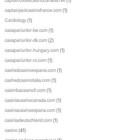
(1)
captaincookscasinocanada.net
(1)
captainjackcasinofrance.com
(1)
Cardiology
(1)
casapariurilor-be.com
(2)
casapariurilor-dk.com
(1)
casapariurilor-hungary.com
(1)
casapariurilor-ro.com
(1)
cashedcasinoespana.com
(1)
cashedcasinoitalia.com
(1)
casimbacasinofi.com
(1)
casiniacasinocanada.com
(1)
casiniacasinoespana.com
(1)
casiniadeutschland.com
(41)
casino