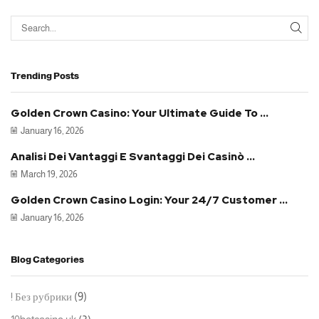
Trending Posts
Golden Crown Casino: Your Ultimate Guide To ...
January 16, 2026
Analisi Dei Vantaggi E Svantaggi Dei Casinò ...
March 19, 2026
Golden Crown Casino Login: Your 24/7 Customer ...
January 16, 2026
Blog Categories
(9)
! Без рубрики