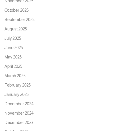
November 2025
October 2025
September 2025
August 2025
July 2025
June 2025
May 2025
April 2025
March 2025
February 2025
January 2025
December 2024
November 2024
December 2023