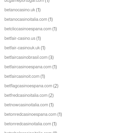
(1)
bcgameportugal.com
(1)
betanocasino.uk
(1)
betanocasinoitalia.com
(1)
betcliccasinoespana.com
(1)
betfair-casino.us
(1)
betfair-casinouk.uk
(3)
betfaircasinobrasil.com
(1)
betfaircasinoespana.com
(1)
betfaircasinoit.com
(2)
betflagcasinoespana.com
(2)
betfredcasinoitalia.com
(1)
betnowcasinoitalia.com
(1)
betonredcasinoespana.com
(1)
betonredcasinoitalia.com