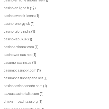
(1)
casino en ligne argent reel
(12)
casino en ligne fr
(1)
casino svensk licens
(1)
casino-energy.uk
(1)
casino-glory india
(1)
casino-labuk.uk
(1)
casinoactionnz.com
(1)
casinoworldau.net
(1)
casumo-casino.us
(1)
casumocasinobr.com
(1)
casumocasinoespana.net
(1)
caxinocasinocanada.com
(1)
cazeuscasinoitalia.com
(1)
chicken-road-italia.org