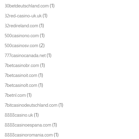
(1)
30betdeutschland.com
(1)
32red-casino-uk.uk
(1)
32redireland.com
(1)
500casinono.com
(2)
500casinosv.com
(1)
777casinocanada.net
(1)
7betcasinobr.com
(1)
7betcasinoit.com
(1)
7betcasinolt.com
(1)
7betnl.com
(1)
7bitcasinodeutschland.com
(1)
8888casino.uk
(1)
8888casinoespana.com
(1)
8888casinoromania.com