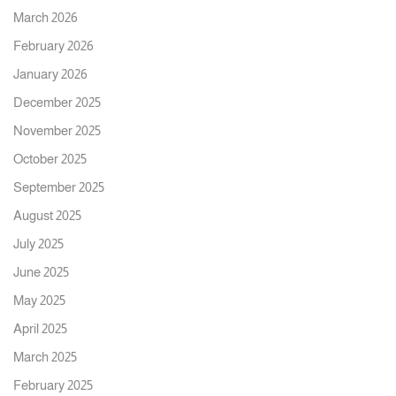
March 2026
February 2026
January 2026
December 2025
November 2025
October 2025
September 2025
August 2025
July 2025
June 2025
May 2025
April 2025
March 2025
February 2025