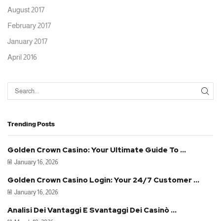
August 2017
February 2017
January 2017
April 2016
Trending Posts
Golden Crown Casino: Your Ultimate Guide To ...
January 16, 2026
Golden Crown Casino Login: Your 24/7 Customer ...
January 16, 2026
Analisi Dei Vantaggi E Svantaggi Dei Casinò ...