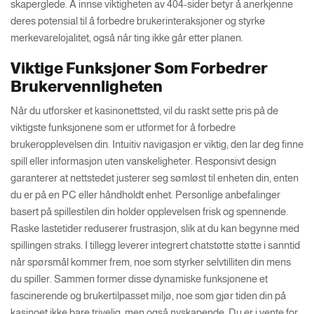
skaperglede. Å innse viktigheten av 404-sider betyr å anerkjenne
deres potensial til å forbedre brukerinteraksjoner og styrke
merkevarelojalitet, også når ting ikke går etter planen.
Viktige Funksjoner Som Forbedrer
Brukervennligheten
Når du utforsker et kasinonettsted, vil du raskt sette pris på de
viktigste funksjonene som er utformet for å forbedre
brukeropplevelsen din. Intuitiv navigasjon er viktig; den lar deg finne
spill eller informasjon uten vanskeligheter. Responsivt design
garanterer at nettstedet justerer seg sømløst til enheten din, enten
du er på en PC eller håndholdt enhet. Personlige anbefalinger
basert på spillestilen din holder opplevelsen frisk og spennende.
Raske lastetider reduserer frustrasjon, slik at du kan begynne med
spillingen straks. I tillegg leverer integrert chatstøtte støtte i sanntid
når spørsmål kommer frem, noe som styrker selvtilliten din mens
du spiller. Sammen former disse dynamiske funksjonene et
fascinerende og brukertilpasset miljø, noe som gjør tiden din på
kasinoet ikke bare trivelig, men også nyskapende. Du er i vente for