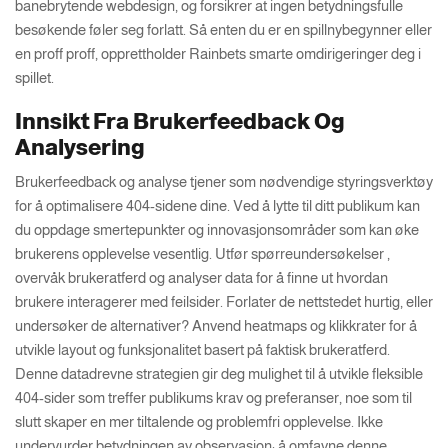
banebrytende webdesign, og forsikrer at ingen betydningsfulle
besøkende føler seg forlatt. Så enten du er en spillnybegynner eller
en proff proff, opprettholder Rainbets smarte omdirigeringer deg i
spillet.
Innsikt Fra Brukerfeedback Og
Analysering
Brukerfeedback og analyse tjener som nødvendige styringsverktøy
for å optimalisere 404-sidene dine. Ved å lytte til ditt publikum kan
du oppdage smertepunkter og innovasjonsområder som kan øke
brukerens opplevelse vesentlig. Utfør spørreundersøkelser ,
overvåk brukeratferd og analyser data for å finne ut hvordan
brukere interagerer med feilsider. Forlater de nettstedet hurtig, eller
undersøker de alternativer? Anvend heatmaps og klikkrater for å
utvikle layout og funksjonalitet basert på faktisk brukeratferd.
Denne datadrevne strategien gir deg mulighet til å utvikle fleksible
404-sider som treffer publikums krav og preferanser, noe som til
slutt skaper en mer tiltalende og problemfri opplevelse. Ikke
undervurder betydningen av observasjon; å omfavne denne