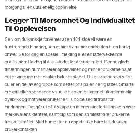
motgang til en uutslettelig opplevelse.
Legger Til Morsomhet Og Individualitet
Til Opplevelsen
Selv om du kanskje forventer at en 404-side vil være en
frustrerende hindring, kan et hint av humor endre den til en herlig
omvei. Se for deg en spesiell melding eller en lattervekkende
grafikk som får deg til å le i stedet for å være irritert. Denne glade
tilnærmingen humaniserer opplevelsen og minner brukerne på at
det er virkelige mennesker bak nettstedet. Du er ikke bare et siffer;
du er en del av et gruppe som setter pris på en herlig latter. Smarte
ordspill eller spennende visuelle elementer lager et uforglemmelig
øyeblikk og motiverer brukerne til å holde seg til tross for
hindringen. Det går ut på å skape en interessant fortelling som viser
merkevarens identitet, samtidig som den sømløst fører brukerne
tilbake til målet. Med humor tar du opp du ikke bare feil; du øker
brukerkontakten.