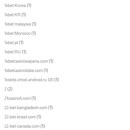
(1)
1xbet Korea
(1)
1xbet KR
(1)
1xbet malaysia
(1)
1xbet Morocco
(1)
1xbet pt
(1)
1xbet RU
(1)
1xbetcasinoespana.com
(1)
1xbetcasinoitalia.com
(1)
1xslots-vhod-android.ru 120
(2)
2
(1)
21casinofi.com
(1)
22-bet-bangladesh.com
(1)
22-bet-brasil.com
(1)
22-bet-canada.com