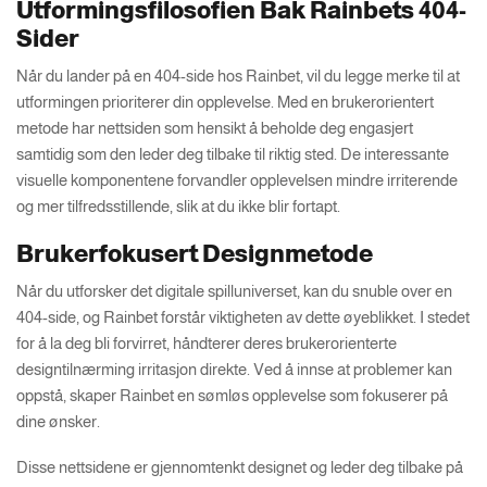
Utformingsfilosofien Bak Rainbets 404-
Sider
Når du lander på en 404-side hos Rainbet, vil du legge merke til at
utformingen prioriterer din opplevelse. Med en brukerorientert
metode har nettsiden som hensikt å beholde deg engasjert
samtidig som den leder deg tilbake til riktig sted. De interessante
visuelle komponentene forvandler opplevelsen mindre irriterende
og mer tilfredsstillende, slik at du ikke blir fortapt.
Brukerfokusert Designmetode
Når du utforsker det digitale spilluniverset, kan du snuble over en
404-side, og Rainbet forstår viktigheten av dette øyeblikket. I stedet
for å la deg bli forvirret, håndterer deres brukerorienterte
designtilnærming irritasjon direkte. Ved å innse at problemer kan
oppstå, skaper Rainbet en sømløs opplevelse som fokuserer på
dine ønsker.
Disse nettsidene er gjennomtenkt designet og leder deg tilbake på