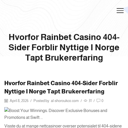
Hvorfor Rainbet Casino 404-
Sider Forblir Nyttige I Norge
Tapt Brukererfaring
Hvorfor Rainbet Casino 404-Sider Forblir
Nyttige I Norge Tapt Brukererfaring
April 8, 2026
/
Posted by
al-shoroukco.com
/
31
/
0
Visste du at mange nettcasinoer overser potensialet til 404-sidene