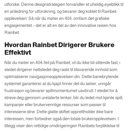
utforske. Denne designstrategien forvandler et uheldig øyeblikk til
en anledning for utforskning, og bevarer deg koblet til Rainbet-
opplevelsen. Så når du møter en 404, omfavn det grafiske
engasjementet – det er alt en del av den innovative reisen hos
Rainbet.
Hvordan Rainbet Dirigerer Brukere
Effektivt
Når du møter en 404-feil på Rainbet, vil du ikke bli sittende fast; i
stedet dirigerer nettstedet deg raskt til tilsvarende innhold som
optimaliserer navigasjonsopplevelsen din. Dette banebrytende
systemet garanterer at du kjapt finner det du søker, unngår
frustrasjon og bevarer spillmomentumet uavbrutt. I stedet for å
streve deg gjennom urelaterte lenker, blir du ledet mot kjente spill,
kampanjer eller brukervennlige ressurser som passer til
interessene dine. Dette glatte skiftet opprettholder ikke bare
interessen, men forbedrer også den totale brukeropplevelsen. I
tillegg viser den rettidige omdirigeringen Rainbets forpliktelse til