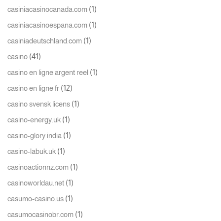
(1)
casiniacasinocanada.com
(1)
casiniacasinoespana.com
(1)
casiniadeutschland.com
(41)
casino
(1)
casino en ligne argent reel
(12)
casino en ligne fr
(1)
casino svensk licens
(1)
casino-energy.uk
(1)
casino-glory india
(1)
casino-labuk.uk
(1)
casinoactionnz.com
(1)
casinoworldau.net
(1)
casumo-casino.us
(1)
casumocasinobr.com