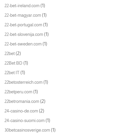
(1)
22-bet-ireland.com
(1)
22-bet-magyar.com
(1)
22-bet-portugal.com
(1)
22-bet-slovenija.com
(1)
22-bet-sweden.com
(2)
22bet
(1)
22Bet BD
(1)
22bet IT
(1)
22betosterreich.com
(1)
22betperu.com
(2)
22betromania.com
(2)
24-casino-de.com
(1)
24-casino-suomi.com
(1)
30betcasinosverige.com