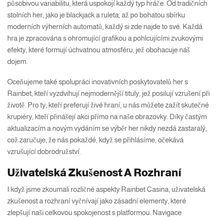
působivou variabilitu, která uspokojí každý typ hráče. Od tradičních
stolních her, jako je blackjack a ruleta, až po bohatou sbírku
moderních výherních automatů, každý si zde najde to své. Každá
hra je zpracována s ohromující grafikou a pohlcujícími zvukovými
efekty, které formují úchvatnou atmosféru, jež obohacuje náš
dojem.
Oceňujeme také spolupráci inovativních poskytovatelů her s
Rainbet, kteří vyzdvihují nejmodernější tituly, jež posilují vzrušení při
životě. Pro ty, kteří preferují živé hraní, u nás můžete zažít skutečné
krupiéry, kteří přinášejí akci přímo na naše obrazovky. Díky častým
aktualizacím a novým vydáním se výběr her nikdy nezdá zastaralý,
což zaručuje, že nás pokaždé, když se přihlásíme, očekává
vzrušující dobrodružství.
Uživatelská Zkušenost A Rozhraní
I když jsme zkoumali rozličné aspekty Rainbet Casina, uživatelská
zkušenost a rozhraní vyčnívají jako zásadní elementy, které
zlepšují naši celkovou spokojenost s platformou. Navigace