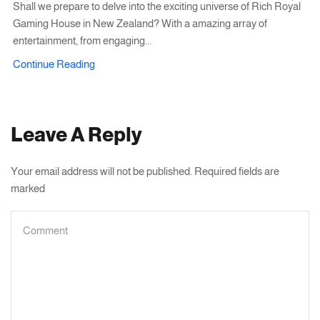
Shall we prepare to delve into the exciting universe of Rich Royal
Gaming House in New Zealand? With a amazing array of
entertainment, from engaging...
Continue Reading
Leave A Reply
Your email address will not be published. Required fields are
marked