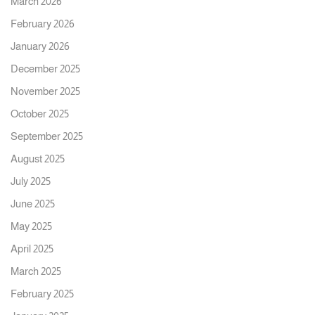
March 2026
February 2026
January 2026
December 2025
November 2025
October 2025
September 2025
August 2025
July 2025
June 2025
May 2025
April 2025
March 2025
February 2025