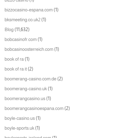
(1)
bizzocasino-espana.com
(1)
bksmeeting.co.uk2
(11,632)
Blog
(1)
bobcasinofr.com
(1)
bobcasinoosterreich.com
(1)
book of ra
(2)
book of ra it
(2)
boomerang-casino.com.de
(1)
boomerang-casino.uk
(1)
boomerangcasino.us
(2)
boomerangcasinoespana.com
(1)
boyle-casino.us
(1)
boyle-sports.uk
(1)
boylesports-ireland.com