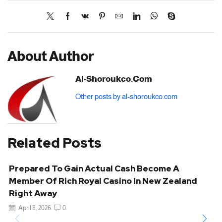
About Author
Al-Shoroukco.com
Other posts by al-shoroukco.com
Related Posts
Prepared To Gain Actual Cash Become A
Member Of Rich Royal Casino In New Zealand
Right Away
April 8, 2026
0