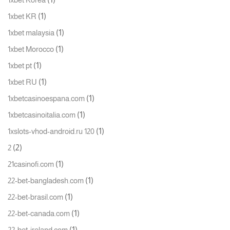
(1)
1xbet KR
(1)
1xbet malaysia
(1)
1xbet Morocco
(1)
1xbet pt
(1)
1xbet RU
(1)
1xbetcasinoespana.com
(1)
1xbetcasinoitalia.com
(1)
1xslots-vhod-android.ru 120
(2)
2
(1)
21casinofi.com
(1)
22-bet-bangladesh.com
(1)
22-bet-brasil.com
(1)
22-bet-canada.com
(1)
22-bet-ireland.com