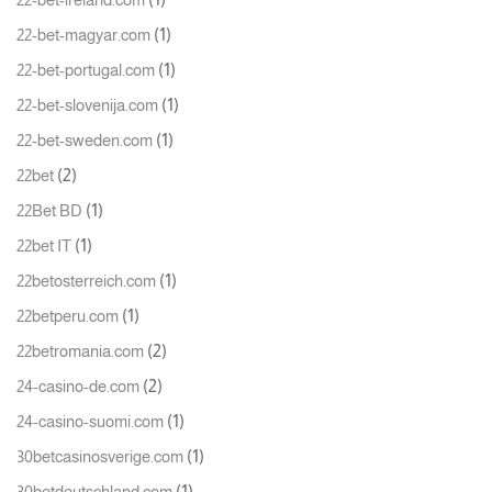
(1)
22-bet-magyar.com
(1)
22-bet-portugal.com
(1)
22-bet-slovenija.com
(1)
22-bet-sweden.com
(2)
22bet
(1)
22Bet BD
(1)
22bet IT
(1)
22betosterreich.com
(1)
22betperu.com
(2)
22betromania.com
(2)
24-casino-de.com
(1)
24-casino-suomi.com
(1)
30betcasinosverige.com
(1)
30betdeutschland.com