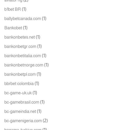
(1)
b1bet BR
(1)
ballybetcanada.com
(1)
Bankobet
(1)
bankonbetes.net
(1)
bankonbetgr.com
(1)
bankonbetitalia.com
(1)
bankonbetnorge.com
(1)
bankonbetpl.com
(1)
bbrbet colombia
(1)
bc-game-uk.uk
(1)
bc-gamebrasil.com
(1)
bc-gameindia.net
(2)
bc-gamenigeria.com
(1)
bcgame-turkiye.com