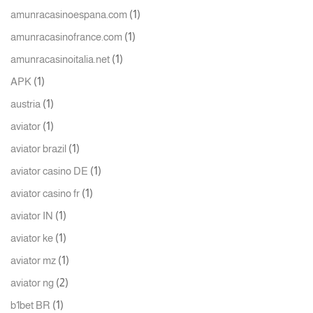
(1)
amunracasinoespana.com
(1)
amunracasinofrance.com
(1)
amunracasinoitalia.net
(1)
APK
(1)
austria
(1)
aviator
(1)
aviator brazil
(1)
aviator casino DE
(1)
aviator casino fr
(1)
aviator IN
(1)
aviator ke
(1)
aviator mz
(2)
aviator ng
(1)
b1bet BR