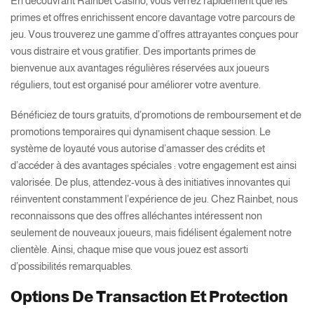
En découvrant Rainbet Casino, vous verrez rapidement que les
primes et offres enrichissent encore davantage votre parcours de
jeu. Vous trouverez une gamme d’offres attrayantes conçues pour
vous distraire et vous gratifier. Des importants primes de
bienvenue aux avantages régulières réservées aux joueurs
réguliers, tout est organisé pour améliorer votre aventure.
Bénéficiez de tours gratuits, d’promotions de remboursement et de
promotions temporaires qui dynamisent chaque session. Le
système de loyauté vous autorise d’amasser des crédits et
d’accéder à des avantages spéciales : votre engagement est ainsi
valorisée. De plus, attendez-vous à des initiatives innovantes qui
réinventent constamment l’expérience de jeu. Chez Rainbet, nous
reconnaissons que des offres alléchantes intéressent non
seulement de nouveaux joueurs, mais fidélisent également notre
clientèle. Ainsi, chaque mise que vous jouez est assorti
d’possibilités remarquables.
Options De Transaction Et Protection