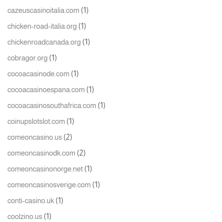
(1)
cazeuscasinoitalia.com
(1)
chicken-road-italia.org
(1)
chickenroadcanada.org
(1)
cobragor.org
(1)
cocoacasinode.com
(1)
cocoacasinoespana.com
(1)
cocoacasinosouthafrica.com
(1)
coinupslotslot.com
(2)
comeoncasino.us
(2)
comeoncasinodk.com
(1)
comeoncasinonorge.net
(1)
comeoncasinosverige.com
(1)
conti-casino.uk
(1)
coolzino.us