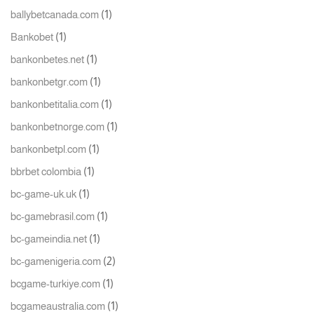
(1)
ballybetcanada.com
(1)
Bankobet
(1)
bankonbetes.net
(1)
bankonbetgr.com
(1)
bankonbetitalia.com
(1)
bankonbetnorge.com
(1)
bankonbetpl.com
(1)
bbrbet colombia
(1)
bc-game-uk.uk
(1)
bc-gamebrasil.com
(1)
bc-gameindia.net
(2)
bc-gamenigeria.com
(1)
bcgame-turkiye.com
(1)
bcgameaustralia.com