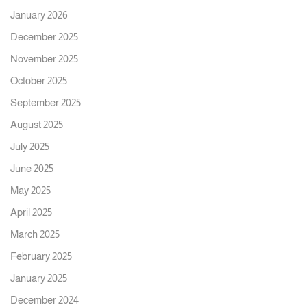
January 2026
December 2025
November 2025
October 2025
September 2025
August 2025
July 2025
June 2025
May 2025
April 2025
March 2025
February 2025
January 2025
December 2024