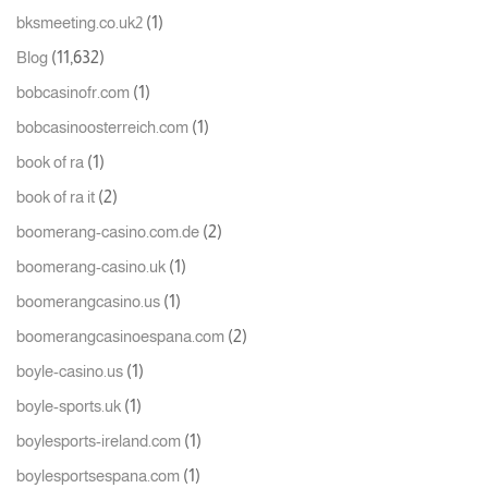
(1)
bksmeeting.co.uk2
(11,632)
Blog
(1)
bobcasinofr.com
(1)
bobcasinoosterreich.com
(1)
book of ra
(2)
book of ra it
(2)
boomerang-casino.com.de
(1)
boomerang-casino.uk
(1)
boomerangcasino.us
(2)
boomerangcasinoespana.com
(1)
boyle-casino.us
(1)
boyle-sports.uk
(1)
boylesports-ireland.com
(1)
boylesportsespana.com