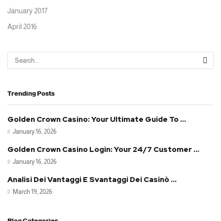
January 2017
April 2016
SEA
Trending Posts
Golden Crown Casino: Your Ultimate Guide To ...
January 16, 2026
Golden Crown Casino Login: Your 24/7 Customer ...
January 16, 2026
Analisi Dei Vantaggi E Svantaggi Dei Casinò ...
March 19, 2026
Blog Categories