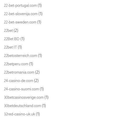
(1)
22-bet-portugal.com
(1)
22-bet-slovenija.com
(1)
22-bet-sweden.com
(2)
22bet
(1)
22Bet BD
(1)
22bet IT
(1)
22betosterreich.com
(1)
22betperu.com
(2)
22betromania.com
(2)
24-casino-de.com
(1)
24-casino-suomi.com
(1)
30betcasinosverige.com
(1)
30betdeutschland.com
(1)
32red-casino-uk.uk