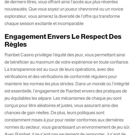
de derniers titres, vous offrant ainsi l’accès aux plus récentes
nouveautés. Que vous soyez un joueur chevronné ou un novice
explorateur, vous aimerez la diversité de l’offre qui transforme
chaque session excitante et incomparable.
Engagement Envers Le Respect Des
Règles
Rainbet Casino privilégie l’équité des jeux, vous permettant ainsi
de bénéficier au maximum de votre expérience en toute confiance.
La transparence est au cœur de leurs opérations, avec des
vérifications et des vérifications de conformité réguliers pour
maintenir les normes les plus strictes. Dans un monde où l’intégrité
est essentielle, l’engagement de Rainbet envers des pratiques de
jeu équitables les sépare. Les mécanismes de chaque jeu sont
conçus pour être aléatoires et justes, vous assurant ainsi des
chances de gain réelles. De plus, leurs politiques sont
constamment mises à jour pour rester conformes aux dernières
normes du secteur, vous garantissant un environnement de jeu sûr.
Avec Rainbet, il ne s’agit pas seulement de remporter ; il s’agit de