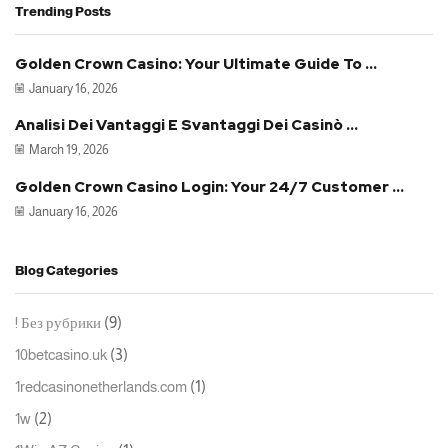
Trending Posts
Golden Crown Casino: Your Ultimate Guide To ...
January 16, 2026
Analisi Dei Vantaggi E Svantaggi Dei Casinò ...
March 19, 2026
Golden Crown Casino Login: Your 24/7 Customer ...
January 16, 2026
Blog Categories
(9)
! Без рубрики
(3)
10betcasino.uk
(1)
1redcasinonetherlands.com
(2)
1w