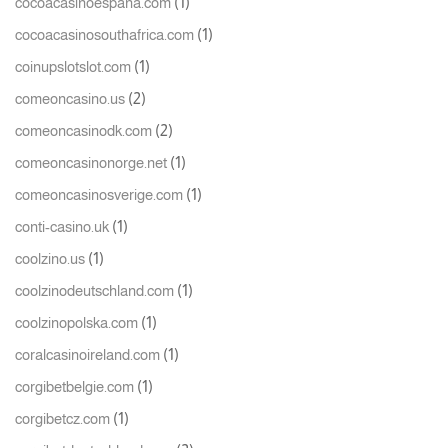
(1)
cocoacasinoespana.com
(1)
cocoacasinosouthafrica.com
(1)
coinupslotslot.com
(2)
comeoncasino.us
(2)
comeoncasinodk.com
(1)
comeoncasinonorge.net
(1)
comeoncasinosverige.com
(1)
conti-casino.uk
(1)
coolzino.us
(1)
coolzinodeutschland.com
(1)
coolzinopolska.com
(1)
coralcasinoireland.com
(1)
corgibetbelgie.com
(1)
corgibetcz.com