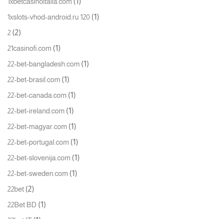
(1)
1xbetcasinoitalia.com
(1)
1xslots-vhod-android.ru 120
(2)
2
(1)
21casinofi.com
(1)
22-bet-bangladesh.com
(1)
22-bet-brasil.com
(1)
22-bet-canada.com
(1)
22-bet-ireland.com
(1)
22-bet-magyar.com
(1)
22-bet-portugal.com
(1)
22-bet-slovenija.com
(1)
22-bet-sweden.com
(2)
22bet
(1)
22Bet BD