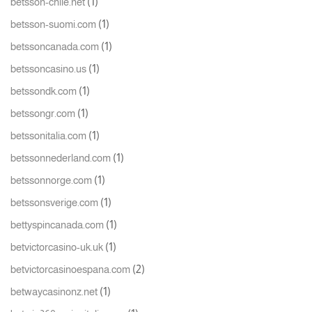
(1)
betsson-chile.net
(1)
betsson-suomi.com
(1)
betssoncanada.com
(1)
betssoncasino.us
(1)
betssondk.com
(1)
betssongr.com
(1)
betssonitalia.com
(1)
betssonnederland.com
(1)
betssonnorge.com
(1)
betssonsverige.com
(1)
bettyspincanada.com
(1)
betvictorcasino-uk.uk
(2)
betvictorcasinoespana.com
(1)
betwaycasinonz.net