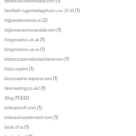
(1)
betwin360casinoitalia.com
(1)
bezflash.rugamestagФайтз-ио 20 30
(2)
bigbassbonanza.cc
(1)
bigbooscasinocanada.com
(1)
bingocasino-uk.uk
(1)
bingocasino-us.us
(1)
bitstarzcasinodeutschland.com
(1)
bizzo casino
(1)
bizzocasino-espana.com
(1)
bksmeeting.co.uk2
(11,632)
Blog
(1)
bobcasinofr.com
(1)
bobcasinoosterreich.com
(1)
book of ra