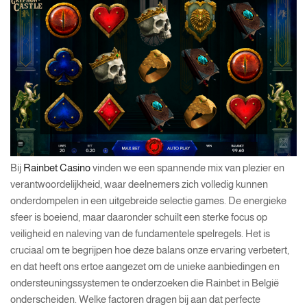
Bij
Rainbet Casino
vinden we een spannende mix van plezier en
verantwoordelijkheid, waar deelnemers zich volledig kunnen
onderdompelen in een uitgebreide selectie games. De energieke
sfeer is boeiend, maar daaronder schuilt een sterke focus op
veiligheid en naleving van de fundamentele spelregels. Het is
cruciaal om te begrijpen hoe deze balans onze ervaring verbetert,
en dat heeft ons ertoe aangezet om de unieke aanbiedingen en
ondersteuningssystemen te onderzoeken die Rainbet in België
onderscheiden. Welke factoren dragen bij aan dat perfecte