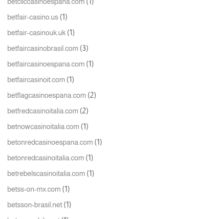
(1)
betcliccasinoespana.com
(1)
betfair-casino.us
(1)
betfair-casinouk.uk
(3)
betfaircasinobrasil.com
(1)
betfaircasinoespana.com
(1)
betfaircasinoit.com
(2)
betflagcasinoespana.com
(2)
betfredcasinoitalia.com
(1)
betnowcasinoitalia.com
(1)
betonredcasinoespana.com
(1)
betonredcasinoitalia.com
(1)
betrebelscasinoitalia.com
(1)
betss-on-mx.com
(1)
betsson-brasil.net