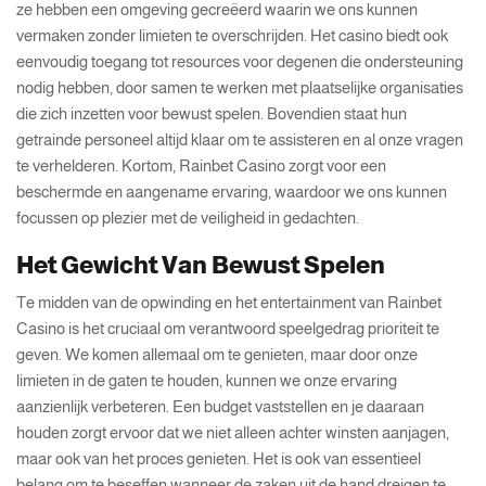
ze hebben een omgeving gecreëerd waarin we ons kunnen
vermaken zonder limieten te overschrijden. Het casino biedt ook
eenvoudig toegang tot resources voor degenen die ondersteuning
nodig hebben, door samen te werken met plaatselijke organisaties
die zich inzetten voor bewust spelen. Bovendien staat hun
getrainde personeel altijd klaar om te assisteren en al onze vragen
te verhelderen. Kortom, Rainbet Casino zorgt voor een
beschermde en aangename ervaring, waardoor we ons kunnen
focussen op plezier met de veiligheid in gedachten.
Het Gewicht Van Bewust Spelen
Te midden van de opwinding en het entertainment van Rainbet
Casino is het cruciaal om verantwoord speelgedrag prioriteit te
geven. We komen allemaal om te genieten, maar door onze
limieten in de gaten te houden, kunnen we onze ervaring
aanzienlijk verbeteren. Een budget vaststellen en je daaraan
houden zorgt ervoor dat we niet alleen achter winsten aanjagen,
maar ook van het proces genieten. Het is ook van essentieel
belang om te beseffen wanneer de zaken uit de hand dreigen te