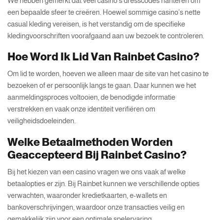
We hebben gemerkt dat veel casino’s dresscodes hanteren om
een bepaalde sfeer te creëren. Hoewel sommige casino’s nette
casual kleding vereisen, is het verstandig om de specifieke
kledingvoorschriften voorafgaand aan uw bezoek te controleren.
Hoe Word Ik Lid Van Rainbet Casino?
Om lid te worden, hoeven we alleen maar de site van het casino te
bezoeken of er persoonlijk langs te gaan. Daar kunnen we het
aanmeldingsproces voltooien, de benodigde informatie
verstrekken en vaak onze identiteit verifiëren om
veiligheidsdoeleinden.
Welke Betaalmethoden Worden
Geaccepteerd Bij Rainbet Casino?
Bij het kiezen van een casino vragen we ons vaak af welke
betaalopties er zijn. Bij Rainbet kunnen we verschillende opties
verwachten, waaronder kredietkaarten, e-wallets en
bankoverschrijvingen, waardoor onze transacties veilig en
gemakkelijk zijn voor een optimale spelervaring.