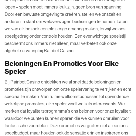
lopen – spelen moet immers leuk zijn, geen bron van spanning.
Door een bewuste omgeving te creëren, stellen we onszelf en
anderen in staat om weloverwogen beslissingen te nemen. Laten
we van elk bezoek een plezierige ervaring maken, terwijl we ons
speelgedrag onder controle houden. Een evenwichtige speelstijl
beschermt ons immers niet alleen, maar verbetert ook onze
algehele ervaring bij Rainbet Casino.
Beloningen En Promoties Voor Elke
Speler
Bij Rainbet Casino ontdekken we al snel dat de beloningen en
promoties zijn ontworpen om onze spelervaring te verrijken en echt
speciaal te maken. Van ruime welkomstbonussen tot opwindende
wekelijkse promoties, elke speler vindt wel iets interessants. We
merken dat loyaliteitsprogramma’s ons belonen voor onze loyaliteit,
waardoor we punten kunnen sparen die we kunnen omruilen voor
fantastische voordelen. Deze promoties vergroten niet alleen ons
speelbudget, maar houden ook de sensatie erin en inspireren ons