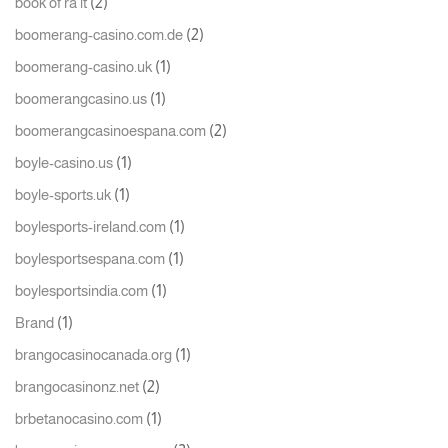
(2)
book of ra it
(2)
boomerang-casino.com.de
(1)
boomerang-casino.uk
(1)
boomerangcasino.us
(2)
boomerangcasinoespana.com
(1)
boyle-casino.us
(1)
boyle-sports.uk
(1)
boylesports-ireland.com
(1)
boylesportsespana.com
(1)
boylesportsindia.com
(1)
Brand
(1)
brangocasinocanada.org
(2)
brangocasinonz.net
(1)
brbetanocasino.com