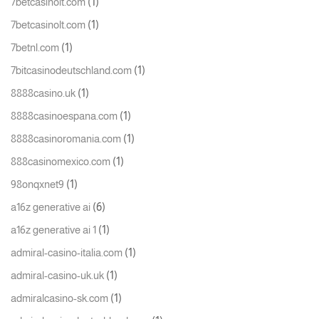
(1)
7betcasinoit.com
(1)
7betcasinolt.com
(1)
7betnl.com
(1)
7bitcasinodeutschland.com
(1)
8888casino.uk
(1)
8888casinoespana.com
(1)
8888casinoromania.com
(1)
888casinomexico.com
(1)
98onqxnet9
(6)
a16z generative ai
(1)
a16z generative ai 1
(1)
admiral-casino-italia.com
(1)
admiral-casino-uk.uk
(1)
admiralcasino-sk.com