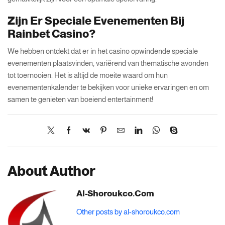
Zijn Er Speciale Evenementen Bij
Rainbet Casino?
We hebben ontdekt dat er in het casino opwindende speciale
evenementen plaatsvinden, variërend van thematische avonden
tot toernooien. Het is altijd de moeite waard om hun
evenementenkalender te bekijken voor unieke ervaringen en om
samen te genieten van boeiend entertainment!
About Author
Al-Shoroukco.com
Other posts by al-shoroukco.com