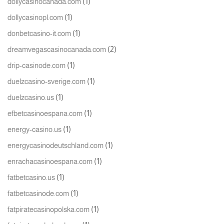
(1)
dollycasinocanada.com
(1)
dollycasinopl.com
(1)
donbetcasino-it.com
(2)
dreamvegascasinocanada.com
(1)
drip-casinode.com
(1)
duelzcasino-sverige.com
(1)
duelzcasino.us
(1)
efbetcasinoespana.com
(1)
energy-casino.us
(1)
energycasinodeutschland.com
(1)
enrachacasinoespana.com
(1)
fatbetcasino.us
(1)
fatbetcasinode.com
(1)
fatpiratecasinopolska.com