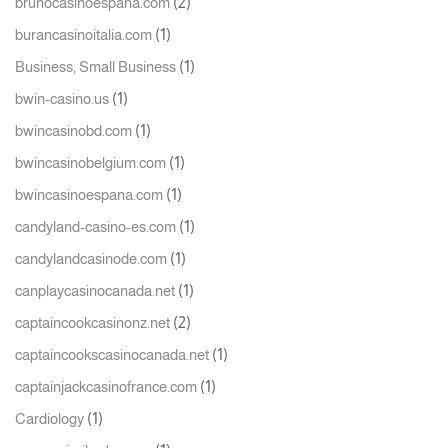
(2)
brunocasinoespana.com
(1)
burancasinoitalia.com
(1)
Business, Small Business
(1)
bwin-casino.us
(1)
bwincasinobd.com
(1)
bwincasinobelgium.com
(1)
bwincasinoespana.com
(1)
candyland-casino-es.com
(1)
candylandcasinode.com
(1)
canplaycasinocanada.net
(2)
captaincookcasinonz.net
(1)
captaincookscasinocanada.net
(1)
captainjackcasinofrance.com
(1)
Cardiology