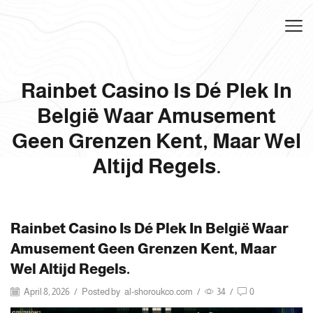
Rainbet Casino Is Dé Plek In
België Waar Amusement
Geen Grenzen Kent, Maar Wel
Altijd Regels.
Rainbet Casino Is Dé Plek In België Waar
Amusement Geen Grenzen Kent, Maar
Wel Altijd Regels.
April 8, 2026
/
Posted by
al-shoroukco.com
/
34
/
0