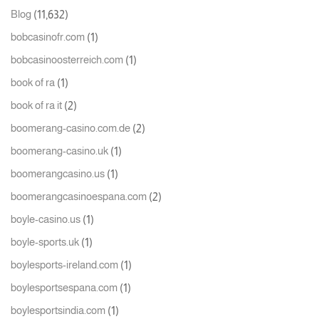
(11,632)
Blog
(1)
bobcasinofr.com
(1)
bobcasinoosterreich.com
(1)
book of ra
(2)
book of ra it
(2)
boomerang-casino.com.de
(1)
boomerang-casino.uk
(1)
boomerangcasino.us
(2)
boomerangcasinoespana.com
(1)
boyle-casino.us
(1)
boyle-sports.uk
(1)
boylesports-ireland.com
(1)
boylesportsespana.com
(1)
boylesportsindia.com