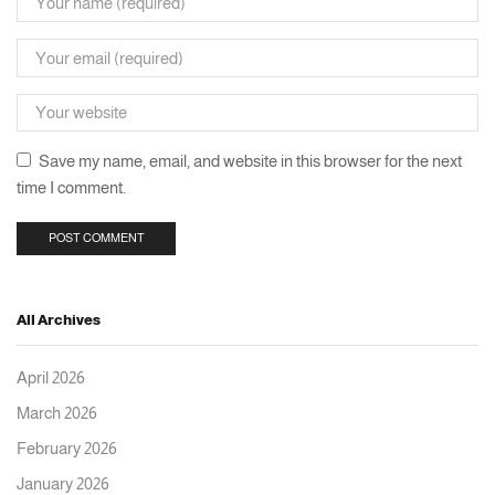
Save my name, email, and website in this browser for the next
time I comment.
All Archives
April 2026
March 2026
February 2026
January 2026