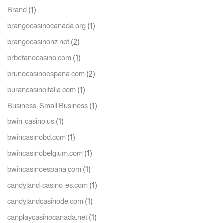
(1)
Brand
(1)
brangocasinocanada.org
(2)
brangocasinonz.net
(1)
brbetanocasino.com
(2)
brunocasinoespana.com
(1)
burancasinoitalia.com
(1)
Business, Small Business
(1)
bwin-casino.us
(1)
bwincasinobd.com
(1)
bwincasinobelgium.com
(1)
bwincasinoespana.com
(1)
candyland-casino-es.com
(1)
candylandcasinode.com
(1)
canplaycasinocanada.net