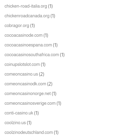
(1)
chicken-road-italia.org
(1)
chickenroadcanada.org
(1)
cobragor.org
(1)
cocoacasinode.com
(1)
cocoacasinoespana.com
(1)
cocoacasinosouthafrica.com
(1)
coinupslotslot.com
(2)
comeoncasino.us
(2)
comeoncasinodk.com
(1)
comeoncasinonorge.net
(1)
comeoncasinosverige.com
(1)
conti-casino.uk
(1)
coolzino.us
(1)
coolzinodeutschland.com