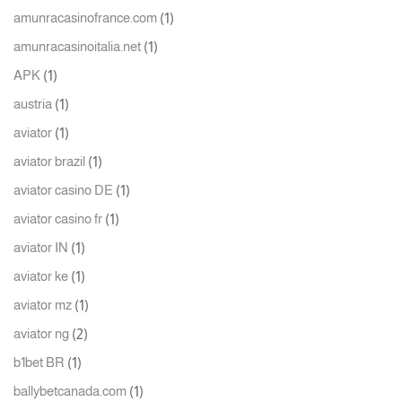
(1)
amunracasinofrance.com
(1)
amunracasinoitalia.net
(1)
APK
(1)
austria
(1)
aviator
(1)
aviator brazil
(1)
aviator casino DE
(1)
aviator casino fr
(1)
aviator IN
(1)
aviator ke
(1)
aviator mz
(2)
aviator ng
(1)
b1bet BR
(1)
ballybetcanada.com