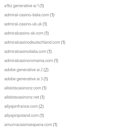
(1)
a16z generative ai 1
(1)
admiral-casino-italia.com
(1)
admiral-casino-uk.uk
(1)
admiralcasino-sk.com
(1)
admiralcasinodeutschland.com
(1)
admiralcasinoitalia.com
(1)
admiralcasinoromania.com
(2)
adobe generative ai 2
(1)
adobe generative ai 3
(1)
allslotscasinonz.com
(1)
allslotscasinonz.net
(2)
allyspinfrance.com
(1)
allyspinpoland.com
(1)
amunracasinoespana.com