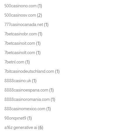
(1)
500casinono.com
(2)
500casinosv.com
(1)
777casinocanada.net
(1)
7betcasinobr.com
(1)
7betcasinoit.com
(1)
7betcasinolt.com
(1)
7betnl.com
(1)
7bitcasinodeutschland.com
(1)
8888casino.uk
(1)
8888casinoespana.com
(1)
8888casinoromania.com
(1)
888casinomexico.com
(1)
98onqxnet9
(6)
a16z generative ai