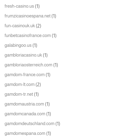
(1)
fresh-casino.us
(1)
frumzicasinoespana.net
(2)
fun-casinouk.uk
(1)
funbetcasinofrance.com
(1)
galabingoo.us
(1)
gambloriacasino.uk
(1)
gambloriaosterreich.com
(1)
gamdom-france.com
(2)
gamdom-lt.com
(1)
gamdom-tr.net
(1)
gamdomaustria.com
(1)
gamdomcanada.com
(1)
gamdomdeutschland.com
(1)
gamdomespana.com