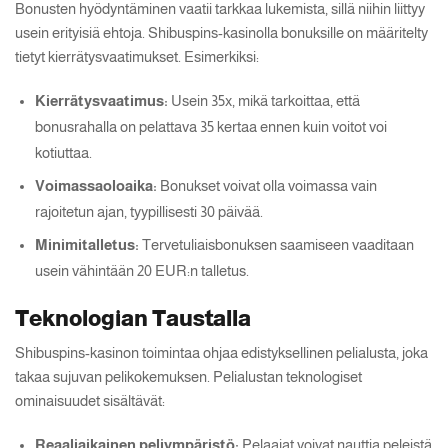
Bonusten hyödyntäminen vaatii tarkkaa lukemista, sillä niihin liittyy
usein erityisiä ehtoja. Shibuspins-kasinolla bonuksille on määritelty
tietyt kierrätysvaatimukset. Esimerkiksi:
Kierrätysvaatimus:
Usein 35x, mikä tarkoittaa, että
bonusrahalla on pelattava 35 kertaa ennen kuin voitot voi
kotiuttaa.
Voimassaoloaika:
Bonukset voivat olla voimassa vain
rajoitetun ajan, tyypillisesti 30 päivää.
Minimitalletus:
Tervetuliaisbonuksen saamiseen vaaditaan
usein vähintään 20 EUR:n talletus.
Teknologian Taustalla
Shibuspins-kasinon toimintaa ohjaa edistyksellinen pelialusta, joka
takaa sujuvan pelikokemuksen. Pelialustan teknologiset
ominaisuudet sisältävät:
Reaaliaikainen peliympäristö:
Pelaajat voivat nauttia peleistä