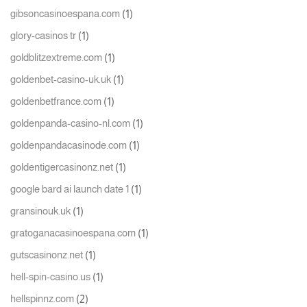
(1)
gibsoncasinoespana.com
(1)
glory-casinos tr
(1)
goldblitzextreme.com
(1)
goldenbet-casino-uk.uk
(1)
goldenbetfrance.com
(1)
goldenpanda-casino-nl.com
(1)
goldenpandacasinode.com
(1)
goldentigercasinonz.net
(1)
google bard ai launch date 1
(1)
gransinouk.uk
(1)
gratoganacasinoespana.com
(1)
gutscasinonz.net
(1)
hell-spin-casino.us
(2)
hellspinnz.com