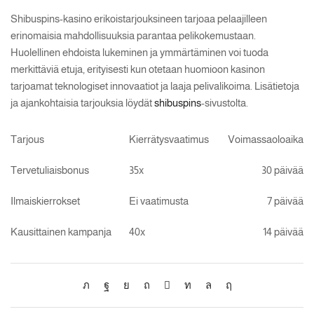
Shibuspins-kasino erikoistarjouksineen tarjoaa pelaajilleen
erinomaisia mahdollisuuksia parantaa pelikokemustaan.
Huolellinen ehdoista lukeminen ja ymmärtäminen voi tuoda
merkittäviä etuja, erityisesti kun otetaan huomioon kasinon
tarjoamat teknologiset innovaatiot ja laaja pelivalikoima. Lisätietoja
ja ajankohtaisia tarjouksia löydät
shibuspins
-sivustolta.
Tarjous
Kierrätysvaatimus
Voimassaoloaika
Tervetuliaisbonus
35x
30 päivää
Ilmaiskierrokset
Ei vaatimusta
7 päivää
Kausittainen kampanja
40x
14 päivää