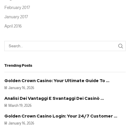
February 2017
January 2017
April 2016
Trending Posts
Golden Crown Casino: Your Ultimate Guide To ...
January 16, 2026
Analisi Dei Vantaggi E Svantaggi Dei Casinò ...
March 19, 2026
Golden Crown Casino Login: Your 24/7 Customer ...
January 16, 2026