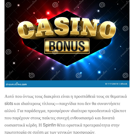
Αυτό που όντως τους διακρίνει είναι η προσπάθειά τους σε θεματικά
slots και ιδιαίτερους τίτλους—παιχνίδια που δεν θα συναντήσετε
αλλού. Για παράδειγμα, προσφέρουν ιδιαίτερα προοδευτικά τζάκποτ
που παρέχουν στους παίκτες συνεχή ενθουσιασμό και δυνατά
ουσιαστικά κέρδη. Η Spinfin θέτει οριστικά προτεραιότητα στην
πρωτοπορία σε σχέση με των γενικών προσφορών.