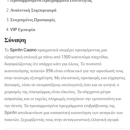
Προσαρμοσμένα Προγράμματα Πιστότητας
Αναλυτική Συμπεριφορά
Στοχευμένες Προσφορές
VIP Εμπειρία
Σύναψη
Το
Spinfin Casino
πραγματικά υπερέχει προσφέροντας μια
εξαιρετική επιλογή με πάνω από 1.500 καινοτόμα παιχνίδια,
διασφαλίζοντας ότι υπάρχει κάτι για όλους. Το ποσοστό
ικανοποίησης πελατών 85% είναι ενδεικτικό για την αφοσίωσή τους
στην ανώτερη εξυπηρέτηση. Με ελκυστικές προσφορές και εύχρηστες
διεπαφές, τόσο σε επιτραπέζιους υπολογιστές όσο και σε κινητά, ο
χειρισμός της πλατφόρμας είναι εύκολος. Τα σύγχρονα μέτρα
ασφαλείας και οι ταχείες πληρωμές ενισχύουν την εμπιστοσύνη και
την άνεση. Τα προσαρμοσμένα προγράμματα επιβράβευσης της
Spinfin αποδεικνύουν μια ουσιαστική κατανόηση των αναγκών των
παικτών, ξεχωρίζοντάς τους στην ανταγωνιστική ελληνική αγορά.