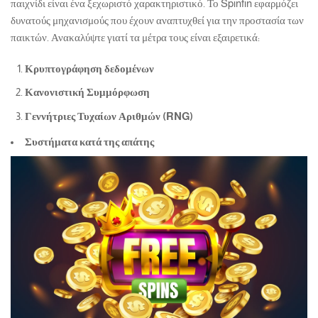
παιχνίδι είναι ένα ξεχωριστό χαρακτηριστικό. Το Spinfin εφαρμόζει
δυνατούς μηχανισμούς που έχουν αναπτυχθεί για την προστασία των
παικτών. Ανακαλύψτε γιατί τα μέτρα τους είναι εξαιρετικά:
Κρυπτογράφηση δεδομένων
Κανονιστική Συμμόρφωση
Γεννήτριες Τυχαίων Αριθμών (RNG)
Συστήματα κατά της απάτης