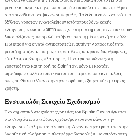
μενού και σαφή κατηγοριοποίηση, διαπίστωσα ότι επικεντρώθηκα
στο παιχνίδι αντί να ψάχνω σε καρτέλες. Τα δεδομένα δείχνουν ότι το
65% των χρηστών εγκαταλείπουν ιστότοπους λόγω κακής
πλοήγησης, αλλά το Spinfin υπερέχει στη συντήρηση των επισκεπτών
διασφαλίζοντας μια ομαλή μετάβαση από τη μία περιοχή στην άλλη.
Η διεπαφή για κινητά αντικατοπτρίζει αυτήν την αποδοτικότητα,
μετασχηματίζοντας τις μικρότερες οθόνες σε άριστα διαρθρωμένες,
εύκολα προσβάσιμες πλατφόρμες. Προτεραιοποιώντας στη
χρηστικότητα και τη ροή, το Spinfin όχι μόνο με κρατάει
αφοσιωμένο, αλλά αποδεικνύεται και υπερτερεί από αντιπάλους
όπως το Greece View στην προσφορά μιας εξαιρετικής εμπειρίας
χρήστη.
Ενστικτώδη Στοιχεία Σχεδιασμού
Ένα σημαντικό στοιχείο της γοητείας του Spinfin Casino έγκειται
στα στοιχεία ενστικτώδους σχεδιασμού του που κάνουν την
πλοήγηση εύκολη και απολαυστική. Δίνοντας προτεραιότητα στην
διαισθητική πλοήγηση, η πλατφόρμα διασφαλίζει μια απρόσκοπτη