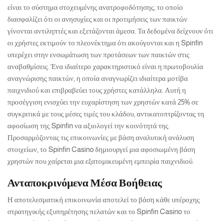
είναι το σύστημα στοχευμένης ανατροφοδότησης, το οποίο
διασφαλίζει ότι οι ανησυχίες και οι προτιμήσεις των παικτών
γίνονται αντιληπτές και εξετάζονται άμεσα. Τα δεδομένα δείχνουν ότι
οι χρήστες εκτιμούν το πλεονέκτημα ότι ακούγονται και η Spinfin
υπερέχει στην ενσωμάτωση των προτάσεων των παικτών στις
αναβαθμίσεις. Ένα ιδιαίτερο χαρακτηριστικό είναι η πρωτοβουλία
αναγνώρισης παικτών, η οποία αναγνωρίζει ιδιαίτερα μοτίβα
παιχνιδιού και επιβραβεύει τους χρήστες κατάλληλα. Αυτή η
προσέγγιση ενισχύει την ευχαρίστηση των χρηστών κατά 25% σε
συγκριτικά με τους μέσες τιμές του κλάδου, αντικατοπτρίζοντας τη
αφοσίωση της Spinfin να αξιολογεί την κοινότητά της.
Προσαρμόζοντας τις επικοινωνίες με βάση αναλυτική ανάλυση
στοιχείων, το Spinfin Casino δημιουργεί μια αφοσιωμένη βάση
χρηστών που χαίρεται μια εξατομικευμένη εμπειρία παιχνιδιού.
Ανταποκρινόμενα Μέσα Βοήθειας
Η αποτελεσματική επικοινωνία αποτελεί το βάση κάθε υπέροχης
στρατηγικής εξυπηρέτησης πελατών και το Spinfin Casino το