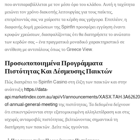
που αντιπαραβάλλεται με τον μέσο όρο του κλάδου. Αυτή η ταχύτητα
μειώνει τον χρόνο διακοπής λειτουργίας για τους παίκτες,
επιτρέποντάς σας να χαίρεστε τα κέρδη σας γρήγορα. Επιπλέον, η
διαφανής δομή χρεώσεων της Spinfin προσφέρει εγγύηση έναντι
κρυφών χρεώσεων, διασφαλίζοντας ότι θα διατηρήσετε το ανώτατο
των κερδών σας – ένα πραγματικά μοναδικό χαρακτηριστικό σε
αντίθεση με αντιπάλους όπως το Greece View.
Προσωποποιημένα Προγράμματα
Πιστότητας Και Δέσμευσης Παικτών
Πώς διαπρέπει το Spinfin Casino στη έλξη των παικτών και στην
ανάπτυξη
https://data-
api.marketindex.com.au/api/v1/announcements/XASX:TAH:3A626209/
of-annual-general-meeting
της πιστότητας; Τα δεδομένα δείχνουν
ότι επικεντρώνονται στην εξατομικευμένη αλληλεπίδραση και στις
ισχυρές ανταμοιβές πιστότητας, βελτιώνοντας σημαντικά τη
διατήρηση των παικτών. Δείτε πώς ηγούνται: