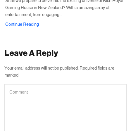
Shall we prepare to delve into the exciting universe of Rich Royal
Gaming House in New Zealand? With a amazing array of
entertainment, from engaging...
Continue Reading
Leave A Reply
Your email address will not be published. Required fields are
marked