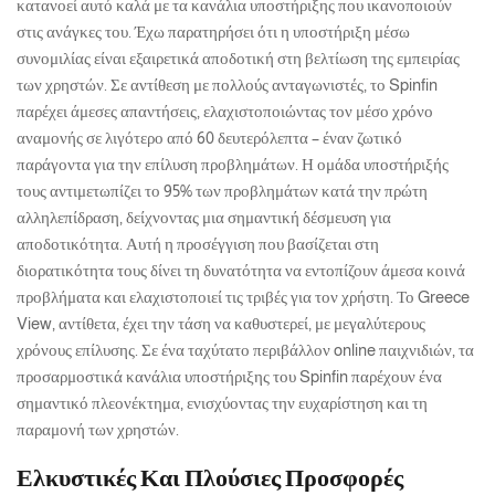
κατανοεί αυτό καλά με τα κανάλια υποστήριξης που ικανοποιούν
στις ανάγκες του. Έχω παρατηρήσει ότι η υποστήριξη μέσω
συνομιλίας είναι εξαιρετικά αποδοτική στη βελτίωση της εμπειρίας
των χρηστών. Σε αντίθεση με πολλούς ανταγωνιστές, το Spinfin
παρέχει άμεσες απαντήσεις, ελαχιστοποιώντας τον μέσο χρόνο
αναμονής σε λιγότερο από 60 δευτερόλεπτα – έναν ζωτικό
παράγοντα για την επίλυση προβλημάτων. Η ομάδα υποστήριξής
τους αντιμετωπίζει το 95% των προβλημάτων κατά την πρώτη
αλληλεπίδραση, δείχνοντας μια σημαντική δέσμευση για
αποδοτικότητα. Αυτή η προσέγγιση που βασίζεται στη
διορατικότητα τους δίνει τη δυνατότητα να εντοπίζουν άμεσα κοινά
προβλήματα και ελαχιστοποιεί τις τριβές για τον χρήστη. Το Greece
View, αντίθετα, έχει την τάση να καθυστερεί, με μεγαλύτερους
χρόνους επίλυσης. Σε ένα ταχύτατο περιβάλλον online παιχνιδιών, τα
προσαρμοστικά κανάλια υποστήριξης του Spinfin παρέχουν ένα
σημαντικό πλεονέκτημα, ενισχύοντας την ευχαρίστηση και τη
παραμονή των χρηστών.
Ελκυστικές Και Πλούσιες Προσφορές