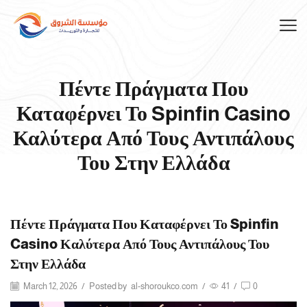
Πέντε Πράγματα Που
Καταφέρνει Το Spinfin Casino
Καλύτερα Από Τους Αντιπάλους
Του Στην Ελλάδα
Πέντε Πράγματα Που Καταφέρνει Το Spinfin
Casino Καλύτερα Από Τους Αντιπάλους Του
Στην Ελλάδα
March 12, 2026
/
Posted by
al-shoroukco.com
/
41
/
0