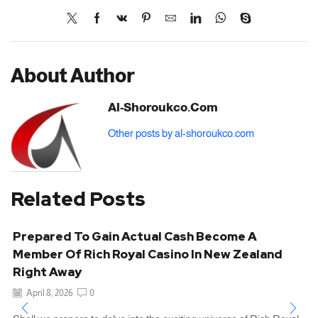
About Author
Al-Shoroukco.com
Other posts by al-shoroukco.com
Related Posts
Prepared To Gain Actual Cash Become A
Member Of Rich Royal Casino In New Zealand
Right Away
April 8, 2026
0