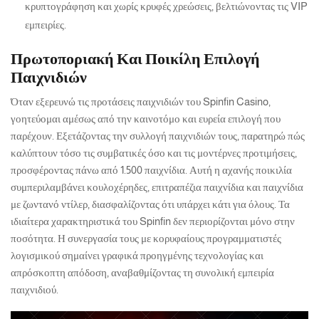
κρυπτογράφηση και χωρίς κρυφές χρεώσεις, βελτιώνοντας τις VIP
εμπειρίες.
Πρωτοποριακή Και Ποικίλη Επιλογή
Παιχνιδιών
Όταν εξερευνώ τις προτάσεις παιχνιδιών του Spinfin Casino,
γοητεύομαι αμέσως από την καινοτόμο και ευρεία επιλογή που
παρέχουν. Εξετάζοντας την συλλογή παιχνιδιών τους, παρατηρώ πώς
καλύπτουν τόσο τις συμβατικές όσο και τις μοντέρνες προτιμήσεις,
προσφέροντας πάνω από 1.500 παιχνίδια. Αυτή η αχανής ποικιλία
συμπεριλαμβάνει κουλοχέρηδες, επιτραπέζια παιχνίδια και παιχνίδια
με ζωντανό ντίλερ, διασφαλίζοντας ότι υπάρχει κάτι για όλους. Τα
ιδιαίτερα χαρακτηριστικά του Spinfin δεν περιορίζονται μόνο στην
ποσότητα. Η συνεργασία τους με κορυφαίους προγραμματιστές
λογισμικού σημαίνει γραφικά προηγμένης τεχνολογίας και
απρόσκοπτη απόδοση, αναβαθμίζοντας τη συνολική εμπειρία
παιχνιδιού.