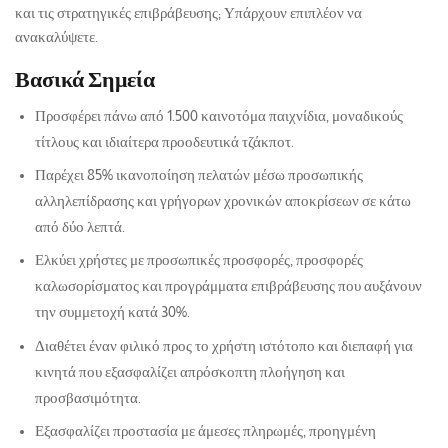
και τις στρατηγικές επιβράβευσης; Υπάρχουν επιπλέον να
ανακαλύψετε.
Βασικά Σημεία
Προσφέρει πάνω από 1.500 καινοτόμα παιχνίδια, μοναδικούς
τίτλους και ιδιαίτερα προοδευτικά τζάκποτ.
Παρέχει 85% ικανοποίηση πελατών μέσω προσωπικής
αλληλεπίδρασης και γρήγορων χρονικών αποκρίσεων σε κάτω
από δύο λεπτά.
Ελκύει χρήστες με προσωπικές προσφορές, προσφορές
καλωσορίσματος και προγράμματα επιβράβευσης που αυξάνουν
την συμμετοχή κατά 30%.
Διαθέτει έναν φιλικό προς το χρήστη ιστότοπο και διεπαφή για
κινητά που εξασφαλίζει απρόσκοπτη πλοήγηση και
προσβασιμότητα.
Εξασφαλίζει προστασία με άμεσες πληρωμές, προηγμένη