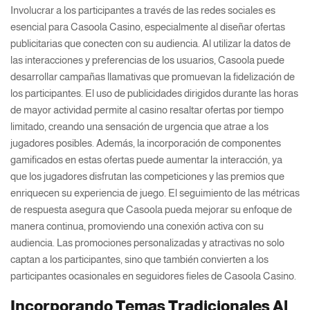
Involucrar a los participantes a través de las redes sociales es
esencial para Casoola Casino, especialmente al diseñar ofertas
publicitarias que conecten con su audiencia. Al utilizar la datos de
las interacciones y preferencias de los usuarios, Casoola puede
desarrollar campañas llamativas que promuevan la fidelización de
los participantes. El uso de publicidades dirigidos durante las horas
de mayor actividad permite al casino resaltar ofertas por tiempo
limitado, creando una sensación de urgencia que atrae a los
jugadores posibles. Además, la incorporación de componentes
gamificados en estas ofertas puede aumentar la interacción, ya
que los jugadores disfrutan las competiciones y las premios que
enriquecen su experiencia de juego. El seguimiento de las métricas
de respuesta asegura que Casoola pueda mejorar su enfoque de
manera continua, promoviendo una conexión activa con su
audiencia. Las promociones personalizadas y atractivas no solo
captan a los participantes, sino que también convierten a los
participantes ocasionales en seguidores fieles de Casoola Casino.
Incorporando Temas Tradicionales Al