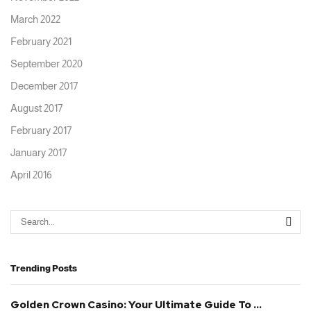
March 2022
February 2021
September 2020
December 2017
August 2017
February 2017
January 2017
April 2016
Trending Posts
Golden Crown Casino: Your Ultimate Guide To ...