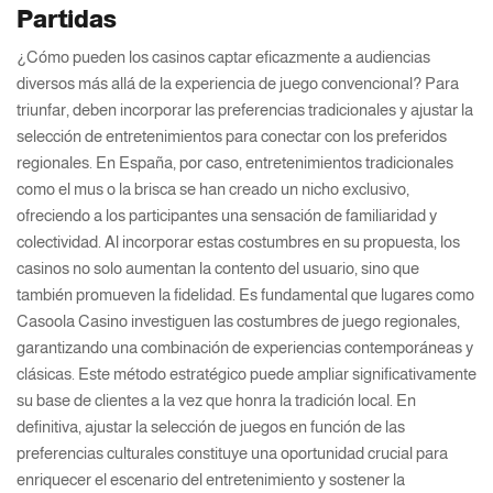
Partidas
¿Cómo pueden los casinos captar eficazmente a audiencias
diversos más allá de la experiencia de juego convencional? Para
triunfar, deben incorporar las preferencias tradicionales y ajustar la
selección de entretenimientos para conectar con los preferidos
regionales. En España, por caso, entretenimientos tradicionales
como el mus o la brisca se han creado un nicho exclusivo,
ofreciendo a los participantes una sensación de familiaridad y
colectividad. Al incorporar estas costumbres en su propuesta, los
casinos no solo aumentan la contento del usuario, sino que
también promueven la fidelidad. Es fundamental que lugares como
Casoola Casino investiguen las costumbres de juego regionales,
garantizando una combinación de experiencias contemporáneas y
clásicas. Este método estratégico puede ampliar significativamente
su base de clientes a la vez que honra la tradición local. En
definitiva, ajustar la selección de juegos en función de las
preferencias culturales constituye una oportunidad crucial para
enriquecer el escenario del entretenimiento y sostener la