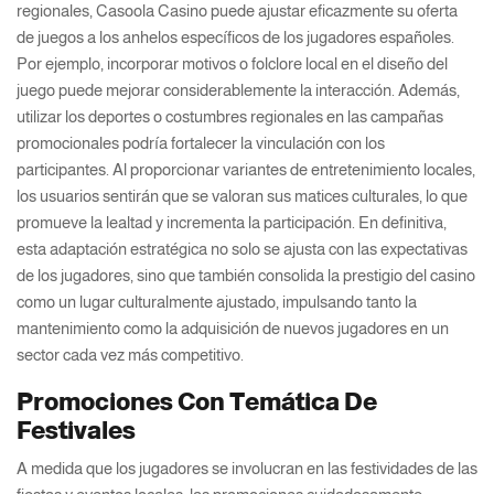
regionales, Casoola Casino puede ajustar eficazmente su oferta
de juegos a los anhelos específicos de los jugadores españoles.
Por ejemplo, incorporar motivos o folclore local en el diseño del
juego puede mejorar considerablemente la interacción. Además,
utilizar los deportes o costumbres regionales en las campañas
promocionales podría fortalecer la vinculación con los
participantes. Al proporcionar variantes de entretenimiento locales,
los usuarios sentirán que se valoran sus matices culturales, lo que
promueve la lealtad y incrementa la participación. En definitiva,
esta adaptación estratégica no solo se ajusta con las expectativas
de los jugadores, sino que también consolida la prestigio del casino
como un lugar culturalmente ajustado, impulsando tanto la
mantenimiento como la adquisición de nuevos jugadores en un
sector cada vez más competitivo.
Promociones Con Temática De
Festivales
A medida que los jugadores se involucran en las festividades de las