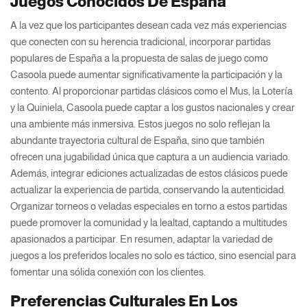
Juegos Conocidos De España
A la vez que los participantes desean cada vez más experiencias
que conecten con su herencia tradicional, incorporar partidas
populares de España a la propuesta de salas de juego como
Casoola puede aumentar significativamente la participación y la
contento. Al proporcionar partidas clásicos como el Mus, la Lotería
y la Quiniela, Casoola puede captar a los gustos nacionales y crear
una ambiente más inmersiva. Estos juegos no solo reflejan la
abundante trayectoria cultural de España, sino que también
ofrecen una jugabilidad única que captura a un audiencia variado.
Además, integrar ediciones actualizadas de estos clásicos puede
actualizar la experiencia de partida, conservando la autenticidad.
Organizar torneos o veladas especiales en torno a estos partidas
puede promover la comunidad y la lealtad, captando a multitudes
apasionados a participar. En resumen, adaptar la variedad de
juegos a los preferidos locales no solo es táctico, sino esencial para
fomentar una sólida conexión con los clientes.
Preferencias Culturales En Los