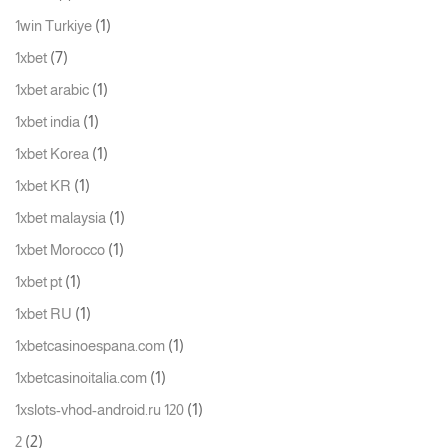
(1)
1win Turkiye
(7)
1xbet
(1)
1xbet arabic
(1)
1xbet india
(1)
1xbet Korea
(1)
1xbet KR
(1)
1xbet malaysia
(1)
1xbet Morocco
(1)
1xbet pt
(1)
1xbet RU
(1)
1xbetcasinoespana.com
(1)
1xbetcasinoitalia.com
(1)
1xslots-vhod-android.ru 120
(2)
2