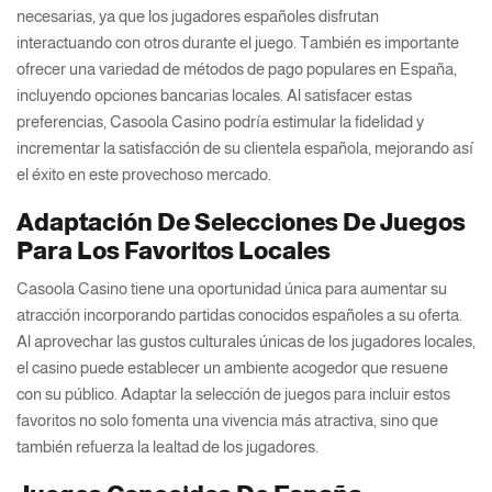
necesarias, ya que los jugadores españoles disfrutan
interactuando con otros durante el juego. También es importante
ofrecer una variedad de métodos de pago populares en España,
incluyendo opciones bancarias locales. Al satisfacer estas
preferencias, Casoola Casino podría estimular la fidelidad y
incrementar la satisfacción de su clientela española, mejorando así
el éxito en este provechoso mercado.
Adaptación De Selecciones De Juegos
Para Los Favoritos Locales
Casoola Casino tiene una oportunidad única para aumentar su
atracción incorporando partidas conocidos españoles a su oferta.
Al aprovechar las gustos culturales únicas de los jugadores locales,
el casino puede establecer un ambiente acogedor que resuene
con su público. Adaptar la selección de juegos para incluir estos
favoritos no solo fomenta una vivencia más atractiva, sino que
también refuerza la lealtad de los jugadores.