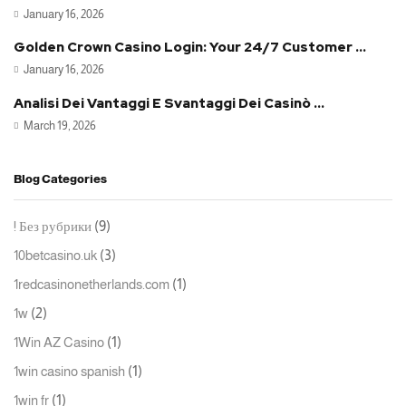
January 16, 2026
Golden Crown Casino Login: Your 24/7 Customer ...
January 16, 2026
Analisi Dei Vantaggi E Svantaggi Dei Casinò ...
March 19, 2026
Blog Categories
(9)
! Без рубрики
(3)
10betcasino.uk
(1)
1redcasinonetherlands.com
(2)
1w
(1)
1Win AZ Casino
(1)
1win casino spanish
(1)
1win fr