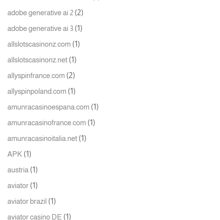
(2)
adobe generative ai 2
(1)
adobe generative ai 3
(1)
allslotscasinonz.com
(1)
allslotscasinonz.net
(2)
allyspinfrance.com
(1)
allyspinpoland.com
(1)
amunracasinoespana.com
(1)
amunracasinofrance.com
(1)
amunracasinoitalia.net
(1)
APK
(1)
austria
(1)
aviator
(1)
aviator brazil
(1)
aviator casino DE