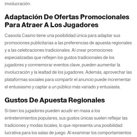
involucración.
Adaptación De Ofertas Promocionales
Para Atraer A Los Jugadores
Casoola Casino tiene una posibilidad única para adaptar sus
promociones publicitarias a las preferencias de apuesta regionales
y a las celebraciones tradicionales. Al crear promociones
especializadas que reflejen los gustos tradicionales de los
jugadores y conmemorar eventos clave, pueden aumentar la
involucración y la lealtad de los jugadores. Además, aprovechar las
plataformas sociales para compartir el anuncio puede incrementar
el entusiasmo y captar a un público más variado y entusiasta.
Gustos De Apuesta Regionales
Si bien los jugadores pueden acudir en masa a los
entretenimientos populares, sus gustos únicas suelen reflejar las
tradiciones y modas locales, lo que representa una posibilidad
lucrativa para los salas de juego. Al examinar los comportamientos