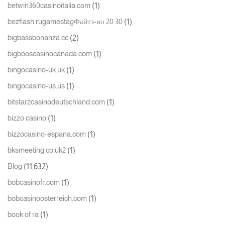
(1)
betwin360casinoitalia.com
(1)
bezflash.rugamestagФайтз-ио 20 30
(2)
bigbassbonanza.cc
(1)
bigbooscasinocanada.com
(1)
bingocasino-uk.uk
(1)
bingocasino-us.us
(1)
bitstarzcasinodeutschland.com
(1)
bizzo casino
(1)
bizzocasino-espana.com
(1)
bksmeeting.co.uk2
(11,632)
Blog
(1)
bobcasinofr.com
(1)
bobcasinoosterreich.com
(1)
book of ra