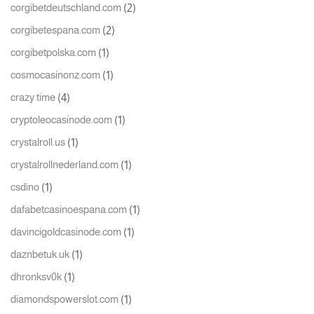
(2)
corgibetdeutschland.com
(2)
corgibetespana.com
(1)
corgibetpolska.com
(1)
cosmocasinonz.com
(4)
crazy time
(1)
cryptoleocasinode.com
(1)
crystalroll.us
(1)
crystalrollnederland.com
(1)
csdino
(1)
dafabetcasinoespana.com
(1)
davincigoldcasinode.com
(1)
daznbetuk.uk
(1)
dhronksv0k
(1)
diamondspowerslot.com