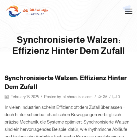
Synchronisierte Walzen:
Effizienz Hinter Dem Zufall
Synchronisierte Walzen: Effizienz Hinter
Dem Zufall
February 13, 2025
/
Posted by
al-shoroukco.com
/
86
/
0
In vielen Industrien scheint Effizienz oft dem Zufall überlassen –
doch hinter scheinbar chaotischen Bewegungen verbirgt sich
präzise Mechanik, die Systeme optimiert. Synchronisierte Walzen
sind ein hervorragendes Beispiel dafür, wie rhythmische Abläufe
und biologische Vorbilder technische Prozesse revolutionieren