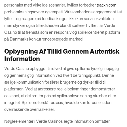
personalet med virkelige scenarier, hvilket forbedrer
tracxn.com
problemløsningsevner og empati. Virksomhedens engagement i at
lytte til og reagere på feedback øger ikke kun servicekvaliteten,
men styrker også tilfredsheden blandt spillere, hvilket får Verde
Casino til at fremstå som en responsiv og spillercentreret platform
på Danmarks konkurrenceprægede marked.
Opbygning Af Tillid Gennem Autentisk
Information
Verde Casino opbygger tillid ved at give spillerne tydelig, nøjagtig
og gennemsigtig information ved hvert berøringspunkt. Denne
ærlige kommunikation forsikrer brugerne og dyrker tillid til
platformen. Ved at adressere reelle bekymringer demonstrerer
casinoet, at det sætter pris på spilleroplevelsen og stræber efter
integritet. Spillerne forstår præcis, hvad de kan forudse, uden
overraskende overraskelser.
Nøgleelementer i Verde Casinos ægte information omfatter: