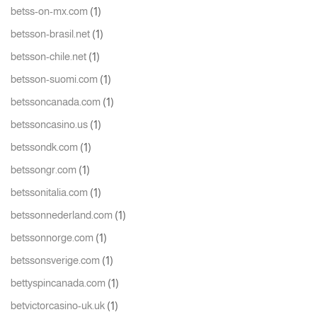
(1)
betss-on-mx.com
(1)
betsson-brasil.net
(1)
betsson-chile.net
(1)
betsson-suomi.com
(1)
betssoncanada.com
(1)
betssoncasino.us
(1)
betssondk.com
(1)
betssongr.com
(1)
betssonitalia.com
(1)
betssonnederland.com
(1)
betssonnorge.com
(1)
betssonsverige.com
(1)
bettyspincanada.com
(1)
betvictorcasino-uk.uk