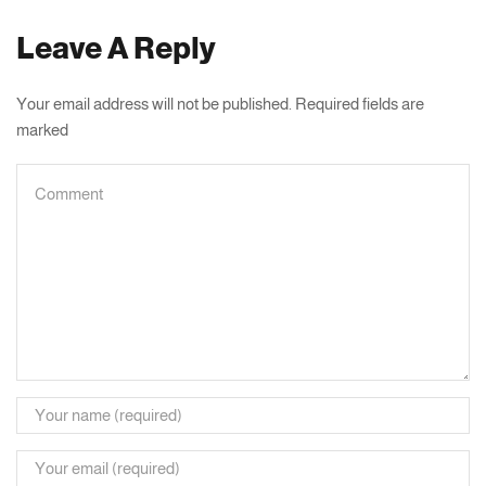
Leave A Reply
Your email address will not be published. Required fields are
marked