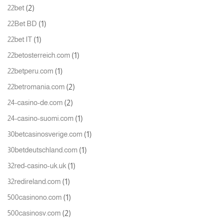
(2)
22bet
(1)
22Bet BD
(1)
22bet IT
(1)
22betosterreich.com
(1)
22betperu.com
(2)
22betromania.com
(2)
24-casino-de.com
(1)
24-casino-suomi.com
(1)
30betcasinosverige.com
(1)
30betdeutschland.com
(1)
32red-casino-uk.uk
(1)
32redireland.com
(1)
500casinono.com
(2)
500casinosv.com