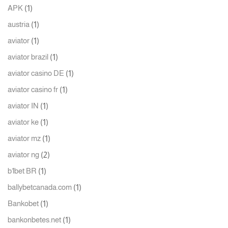
(1)
APK
(1)
austria
(1)
aviator
(1)
aviator brazil
(1)
aviator casino DE
(1)
aviator casino fr
(1)
aviator IN
(1)
aviator ke
(1)
aviator mz
(2)
aviator ng
(1)
b1bet BR
(1)
ballybetcanada.com
(1)
Bankobet
(1)
bankonbetes.net