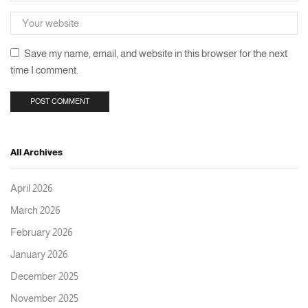
Save my name, email, and website in this browser for the next
time I comment.
All Archives
April 2026
March 2026
February 2026
January 2026
December 2025
November 2025