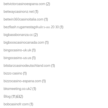
(2)
betvictorcasinoespana.com
(1)
betwaycasinonz.net
(1)
betwin360casinoitalia.com
(1)
bezflash.rugamestagФайтз-ио 20 30
(2)
bigbassbonanza.cc
(1)
bigbooscasinocanada.com
(1)
bingocasino-uk.uk
(1)
bingocasino-us.us
(1)
bitstarzcasinodeutschland.com
(1)
bizzo casino
(1)
bizzocasino-espana.com
(1)
bksmeeting.co.uk2
(11,632)
Blog
(1)
bobcasinofr.com