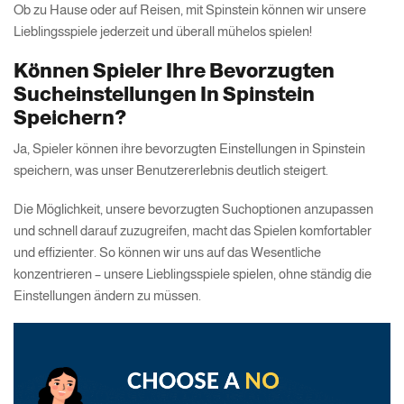
Ob zu Hause oder auf Reisen, mit Spinstein können wir unsere
Lieblingsspiele jederzeit und überall mühelos spielen!
Können Spieler Ihre Bevorzugten
Sucheinstellungen In Spinstein
Speichern?
Ja, Spieler können ihre bevorzugten Einstellungen in Spinstein
speichern, was unser Benutzererlebnis deutlich steigert.
Die Möglichkeit, unsere bevorzugten Suchoptionen anzupassen
und schnell darauf zuzugreifen, macht das Spielen komfortabler
und effizienter. So können wir uns auf das Wesentliche
konzentrieren – unsere Lieblingsspiele spielen, ohne ständig die
Einstellungen ändern zu müssen.