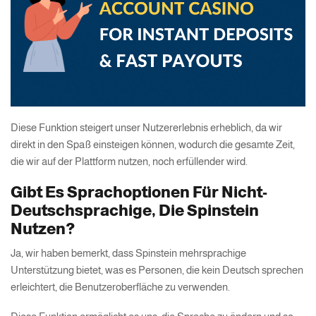
Diese Funktion steigert unser Nutzererlebnis erheblich, da wir
direkt in den Spaß einsteigen können, wodurch die gesamte Zeit,
die wir auf der Plattform nutzen, noch erfüllender wird.
Gibt Es Sprachoptionen Für Nicht-
Deutschsprachige, Die Spinstein
Nutzen?
Ja, wir haben bemerkt, dass Spinstein mehrsprachige
Unterstützung bietet, was es Personen, die kein Deutsch sprechen
erleichtert, die Benutzeroberfläche zu verwenden.