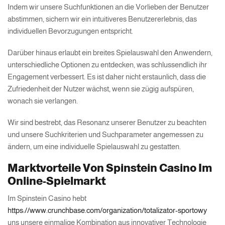
Indem wir unsere Suchfunktionen an die Vorlieben der Benutzer
abstimmen, sichern wir ein intuitiveres Benutzererlebnis, das
individuellen Bevorzugungen entspricht.
Darüber hinaus erlaubt ein breites Spielauswahl den Anwendern,
unterschiedliche Optionen zu entdecken, was schlussendlich ihr
Engagement verbessert. Es ist daher nicht erstaunlich, dass die
Zufriedenheit der Nutzer wächst, wenn sie zügig aufspüren,
wonach sie verlangen.
Wir sind bestrebt, das Resonanz unserer Benutzer zu beachten
und unsere Suchkriterien und Suchparameter angemessen zu
ändern, um eine individuelle Spielauswahl zu gestatten.
Marktvorteile Von Spinstein Casino Im
Online-Spielmarkt
Im Spinstein Casino hebt
https://www.crunchbase.com/organization/totalizator-sportowy
uns unsere einmalige Kombination aus innovativer Technologie