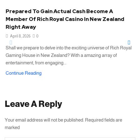
Prepared To Gain Actual Cash Become A
Member Of Rich Royal Casino In New Zealand
Right Away
April 8, 2026
0
Shall we prepare to delve into the exciting universe of Rich Royal
Gaming House in New Zealand? With a amazing array of
entertainment, from engaging...
Continue Reading
Leave A Reply
Your email address will not be published. Required fields are
marked