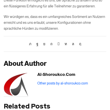
Diese Funktion ermöglicht es uns, die Sprache zu ändern und so
ein flüssigeres Erfahrung für alle Teilnehmer zu garantieren.
Wir würdigen es, dass es ein umfangreiches Sortiment an Nutzern
erreicht und es uns erlaubt, unsere Konfigurationen ohne
sprachliche Hürden zu modifizieren.
About Author
Al-Shoroukco.com
Other posts by al-shoroukco.com
Related Posts