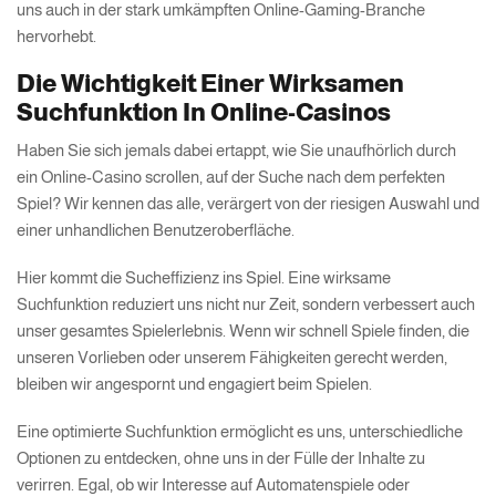
uns auch in der stark umkämpften Online-Gaming-Branche
hervorhebt.
Die Wichtigkeit Einer Wirksamen
Suchfunktion In Online-Casinos
Haben Sie sich jemals dabei ertappt, wie Sie unaufhörlich durch
ein Online-Casino scrollen, auf der Suche nach dem perfekten
Spiel? Wir kennen das alle, verärgert von der riesigen Auswahl und
einer unhandlichen Benutzeroberfläche.
Hier kommt die Sucheffizienz ins Spiel. Eine wirksame
Suchfunktion reduziert uns nicht nur Zeit, sondern verbessert auch
unser gesamtes Spielerlebnis. Wenn wir schnell Spiele finden, die
unseren Vorlieben oder unserem Fähigkeiten gerecht werden,
bleiben wir angespornt und engagiert beim Spielen.
Eine optimierte Suchfunktion ermöglicht es uns, unterschiedliche
Optionen zu entdecken, ohne uns in der Fülle der Inhalte zu
verirren. Egal, ob wir Interesse auf Automatenspiele oder