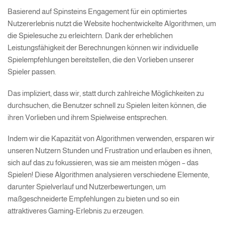
Basierend auf Spinsteins Engagement für ein optimiertes
Nutzererlebnis nutzt die Website hochentwickelte Algorithmen, um
die Spielesuche zu erleichtern. Dank der erheblichen
Leistungsfähigkeit der Berechnungen können wir individuelle
Spielempfehlungen bereitstellen, die den Vorlieben unserer
Spieler passen.
Das impliziert, dass wir, statt durch zahlreiche Möglichkeiten zu
durchsuchen, die Benutzer schnell zu Spielen leiten können, die
ihren Vorlieben und ihrem Spielweise entsprechen.
Indem wir die Kapazität von Algorithmen verwenden, ersparen wir
unseren Nutzern Stunden und Frustration und erlauben es ihnen,
sich auf das zu fokussieren, was sie am meisten mögen – das
Spielen! Diese Algorithmen analysieren verschiedene Elemente,
darunter Spielverlauf und Nutzerbewertungen, um
maßgeschneiderte Empfehlungen zu bieten und so ein
attraktiveres Gaming-Erlebnis zu erzeugen.