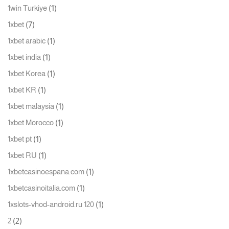
(1)
1win Turkiye
(7)
1xbet
(1)
1xbet arabic
(1)
1xbet india
(1)
1xbet Korea
(1)
1xbet KR
(1)
1xbet malaysia
(1)
1xbet Morocco
(1)
1xbet pt
(1)
1xbet RU
(1)
1xbetcasinoespana.com
(1)
1xbetcasinoitalia.com
(1)
1xslots-vhod-android.ru 120
(2)
2