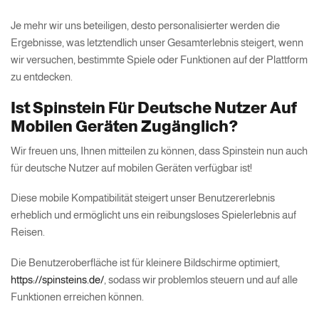
Je mehr wir uns beteiligen, desto personalisierter werden die
Ergebnisse, was letztendlich unser Gesamterlebnis steigert, wenn
wir versuchen, bestimmte Spiele oder Funktionen auf der Plattform
zu entdecken.
Ist Spinstein Für Deutsche Nutzer Auf
Mobilen Geräten Zugänglich?
Wir freuen uns, Ihnen mitteilen zu können, dass Spinstein nun auch
für deutsche Nutzer auf mobilen Geräten verfügbar ist!
Diese mobile Kompatibilität steigert unser Benutzererlebnis
erheblich und ermöglicht uns ein reibungsloses Spielerlebnis auf
Reisen.
Die Benutzeroberfläche ist für kleinere Bildschirme optimiert,
https://spinsteins.de/
, sodass wir problemlos steuern und auf alle
Funktionen erreichen können.