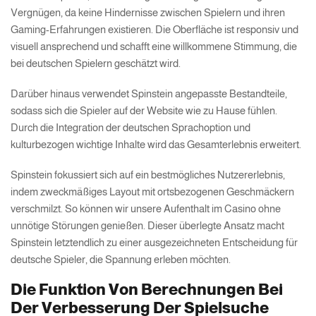
Vergnügen, da keine Hindernisse zwischen Spielern und ihren
Gaming-Erfahrungen existieren. Die Oberfläche ist responsiv und
visuell ansprechend und schafft eine willkommene Stimmung, die
bei deutschen Spielern geschätzt wird.
Darüber hinaus verwendet Spinstein angepasste Bestandteile,
sodass sich die Spieler auf der Website wie zu Hause fühlen.
Durch die Integration der deutschen Sprachoption und
kulturbezogen wichtige Inhalte wird das Gesamterlebnis erweitert.
Spinstein fokussiert sich auf ein bestmögliches Nutzererlebnis,
indem zweckmäßiges Layout mit ortsbezogenen Geschmäckern
verschmilzt. So können wir unsere Aufenthalt im Casino ohne
unnötige Störungen genießen. Dieser überlegte Ansatz macht
Spinstein letztendlich zu einer ausgezeichneten Entscheidung für
deutsche Spieler, die Spannung erleben möchten.
Die Funktion Von Berechnungen Bei
Der Verbesserung Der Spielsuche