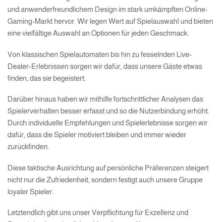
und anwenderfreundlichem Design im stark umkämpften Online-
Gaming-Markt hervor. Wir legen Wert auf Spielauswahl und bieten
eine vielfältige Auswahl an Optionen für jeden Geschmack.
Von klassischen Spielautomaten bis hin zu fesselnden Live-
Dealer-Erlebnissen sorgen wir dafür, dass unsere Gäste etwas
finden, das sie begeistert.
Darüber hinaus haben wir mithilfe fortschrittlicher Analysen das
Spielerverhalten besser erfasst und so die Nutzerbindung erhöht.
Durch individuelle Empfehlungen und Spielerlebnisse sorgen wir
dafür, dass die Spieler motiviert bleiben und immer wieder
zurückfinden.
Diese taktische Ausrichtung auf persönliche Präferenzen steigert
nicht nur die Zufriedenheit, sondern festigt auch unsere Gruppe
loyaler Spieler.
Letztendlich gibt uns unser Verpflichtung für Exzellenz und