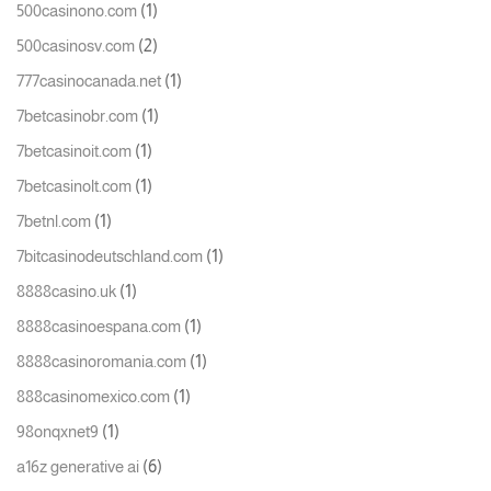
(1)
500casinono.com
(2)
500casinosv.com
(1)
777casinocanada.net
(1)
7betcasinobr.com
(1)
7betcasinoit.com
(1)
7betcasinolt.com
(1)
7betnl.com
(1)
7bitcasinodeutschland.com
(1)
8888casino.uk
(1)
8888casinoespana.com
(1)
8888casinoromania.com
(1)
888casinomexico.com
(1)
98onqxnet9
(6)
a16z generative ai