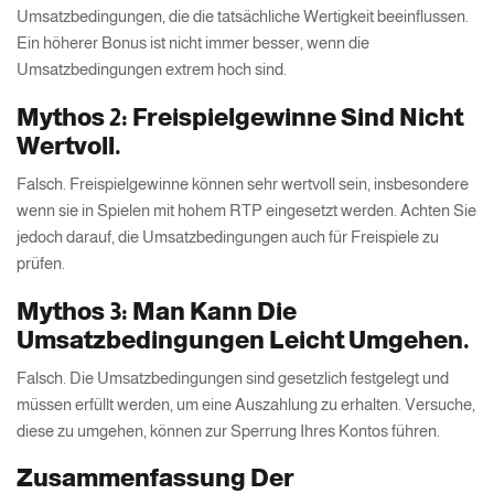
Umsatzbedingungen, die die tatsächliche Wertigkeit beeinflussen.
Ein höherer Bonus ist nicht immer besser, wenn die
Umsatzbedingungen extrem hoch sind.
Mythos 2: Freispielgewinne Sind Nicht
Wertvoll.
Falsch. Freispielgewinne können sehr wertvoll sein, insbesondere
wenn sie in Spielen mit hohem RTP eingesetzt werden. Achten Sie
jedoch darauf, die Umsatzbedingungen auch für Freispiele zu
prüfen.
Mythos 3: Man Kann Die
Umsatzbedingungen Leicht Umgehen.
Falsch. Die Umsatzbedingungen sind gesetzlich festgelegt und
müssen erfüllt werden, um eine Auszahlung zu erhalten. Versuche,
diese zu umgehen, können zur Sperrung Ihres Kontos führen.
Zusammenfassung Der