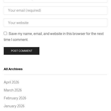
Save my name, email, and website in this browser for the next
time I comment.
All Archives
April 2026
March 2026
February 2026
January 2026