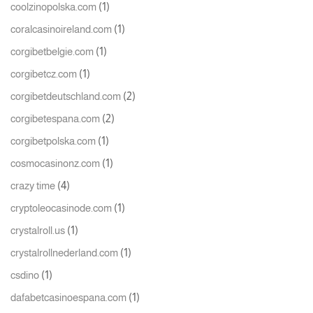
(1)
coolzinopolska.com
(1)
coralcasinoireland.com
(1)
corgibetbelgie.com
(1)
corgibetcz.com
(2)
corgibetdeutschland.com
(2)
corgibetespana.com
(1)
corgibetpolska.com
(1)
cosmocasinonz.com
(4)
crazy time
(1)
cryptoleocasinode.com
(1)
crystalroll.us
(1)
crystalrollnederland.com
(1)
csdino
(1)
dafabetcasinoespana.com