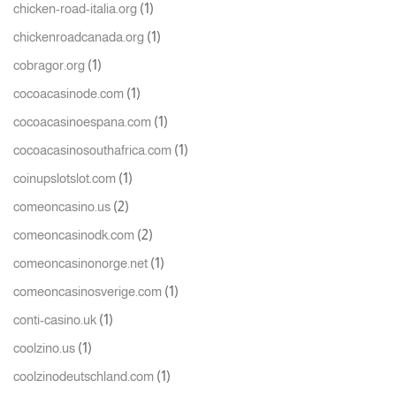
(1)
chicken-road-italia.org
(1)
chickenroadcanada.org
(1)
cobragor.org
(1)
cocoacasinode.com
(1)
cocoacasinoespana.com
(1)
cocoacasinosouthafrica.com
(1)
coinupslotslot.com
(2)
comeoncasino.us
(2)
comeoncasinodk.com
(1)
comeoncasinonorge.net
(1)
comeoncasinosverige.com
(1)
conti-casino.uk
(1)
coolzino.us
(1)
coolzinodeutschland.com