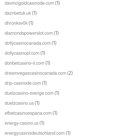
(1)
davincigoldcasinode.com
(1)
daznbetuk.uk
(1)
dhronksv0k
(1)
diamondspowerslot.com
(1)
dollycasinocanada.com
(1)
dollycasinopl.com
(1)
donbetcasino-it.com
(2)
dreamvegascasinocanada.com
(1)
drip-casinode.com
(1)
duelzcasino-sverige.com
(1)
duelzcasino.us
(1)
efbetcasinoespana.com
(1)
energy-casino.us
(1)
energycasinodeutschland.com