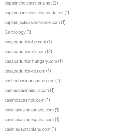
(2)
captaincookcasinonz.net
(1)
captaincookscasinocanada.net
(1)
captainjackcasinofrance.com
(1)
Cardiology
(1)
casapariurilor-be.com
(2)
casapariurilor-dk.com
(1)
casapariurilor-hungary.com
(1)
casapariurilor-ro.com
(1)
cashedcasinoespana.com
(1)
cashedcasinoitalia.com
(1)
casimbacasinofi.com
(1)
casiniacasinocanada.com
(1)
casiniacasinoespana.com
(1)
casiniadeutschland.com