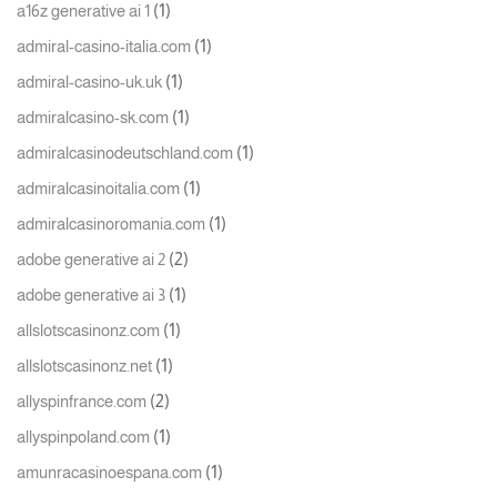
(1)
a16z generative ai 1
(1)
admiral-casino-italia.com
(1)
admiral-casino-uk.uk
(1)
admiralcasino-sk.com
(1)
admiralcasinodeutschland.com
(1)
admiralcasinoitalia.com
(1)
admiralcasinoromania.com
(2)
adobe generative ai 2
(1)
adobe generative ai 3
(1)
allslotscasinonz.com
(1)
allslotscasinonz.net
(2)
allyspinfrance.com
(1)
allyspinpoland.com
(1)
amunracasinoespana.com