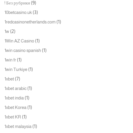
(9)
! Без рубрики
(3)
10betcasino.uk
(1)
1redcasinonetherlands.com
(2)
1w
(1)
1Win AZ Casino
(1)
1win casino spanish
(1)
1win fr
(1)
1win Turkiye
(7)
1xbet
(1)
1xbet arabic
(1)
1xbet india
(1)
1xbet Korea
(1)
1xbet KR
(1)
1xbet malaysia