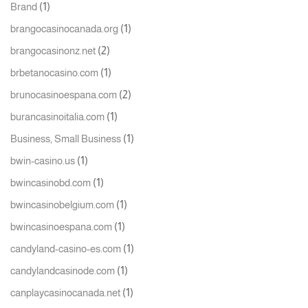
(1)
Brand
(1)
brangocasinocanada.org
(2)
brangocasinonz.net
(1)
brbetanocasino.com
(2)
brunocasinoespana.com
(1)
burancasinoitalia.com
(1)
Business, Small Business
(1)
bwin-casino.us
(1)
bwincasinobd.com
(1)
bwincasinobelgium.com
(1)
bwincasinoespana.com
(1)
candyland-casino-es.com
(1)
candylandcasinode.com
(1)
canplaycasinocanada.net