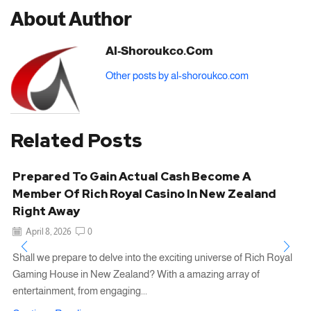
About Author
Al-Shoroukco.com
Other posts by al-shoroukco.com
Related Posts
Prepared To Gain Actual Cash Become A
Member Of Rich Royal Casino In New Zealand
Right Away
April 8, 2026
0
Shall we prepare to delve into the exciting universe of Rich Royal
Gaming House in New Zealand? With a amazing array of
entertainment, from engaging...