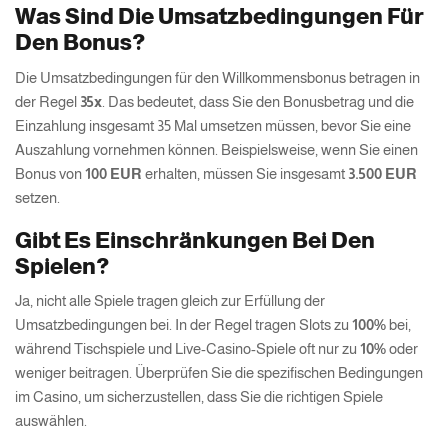
Was Sind Die Umsatzbedingungen Für
Den Bonus?
Die Umsatzbedingungen für den Willkommensbonus betragen in
der Regel
35x
. Das bedeutet, dass Sie den Bonusbetrag und die
Einzahlung insgesamt 35 Mal umsetzen müssen, bevor Sie eine
Auszahlung vornehmen können. Beispielsweise, wenn Sie einen
Bonus von
100 EUR
erhalten, müssen Sie insgesamt
3.500 EUR
setzen.
Gibt Es Einschränkungen Bei Den
Spielen?
Ja, nicht alle Spiele tragen gleich zur Erfüllung der
Umsatzbedingungen bei. In der Regel tragen Slots zu
100%
bei,
während Tischspiele und Live-Casino-Spiele oft nur zu
10%
oder
weniger beitragen. Überprüfen Sie die spezifischen Bedingungen
im Casino, um sicherzustellen, dass Sie die richtigen Spiele
auswählen.