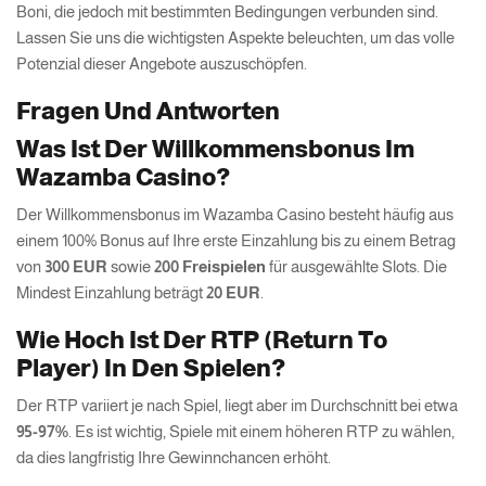
Boni, die jedoch mit bestimmten Bedingungen verbunden sind.
Lassen Sie uns die wichtigsten Aspekte beleuchten, um das volle
Potenzial dieser Angebote auszuschöpfen.
Fragen Und Antworten
Was Ist Der Willkommensbonus Im
Wazamba Casino?
Der Willkommensbonus im Wazamba Casino besteht häufig aus
einem 100% Bonus auf Ihre erste Einzahlung bis zu einem Betrag
von
300 EUR
sowie
200 Freispielen
für ausgewählte Slots. Die
Mindest Einzahlung beträgt
20 EUR
.
Wie Hoch Ist Der RTP (Return To
Player) In Den Spielen?
Der RTP variiert je nach Spiel, liegt aber im Durchschnitt bei etwa
95-97%
. Es ist wichtig, Spiele mit einem höheren RTP zu wählen,
da dies langfristig Ihre Gewinnchancen erhöht.