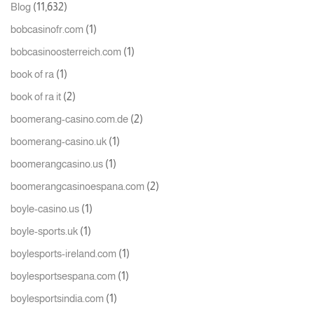
(11,632)
Blog
(1)
bobcasinofr.com
(1)
bobcasinoosterreich.com
(1)
book of ra
(2)
book of ra it
(2)
boomerang-casino.com.de
(1)
boomerang-casino.uk
(1)
boomerangcasino.us
(2)
boomerangcasinoespana.com
(1)
boyle-casino.us
(1)
boyle-sports.uk
(1)
boylesports-ireland.com
(1)
boylesportsespana.com
(1)
boylesportsindia.com