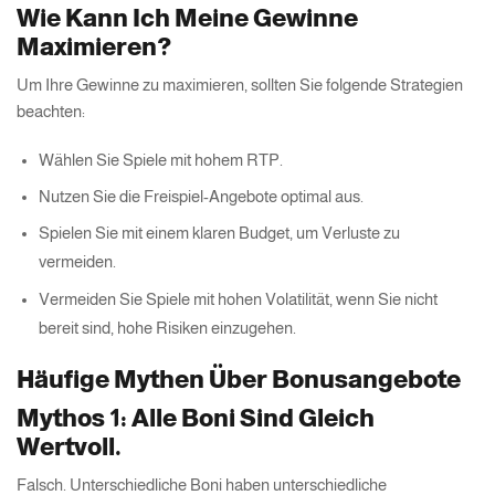
Wie Kann Ich Meine Gewinne
Maximieren?
Um Ihre Gewinne zu maximieren, sollten Sie folgende Strategien
beachten:
Wählen Sie Spiele mit hohem RTP.
Nutzen Sie die Freispiel-Angebote optimal aus.
Spielen Sie mit einem klaren Budget, um Verluste zu
vermeiden.
Vermeiden Sie Spiele mit hohen Volatilität, wenn Sie nicht
bereit sind, hohe Risiken einzugehen.
Häufige Mythen Über Bonusangebote
Mythos 1: Alle Boni Sind Gleich
Wertvoll.
Falsch. Unterschiedliche Boni haben unterschiedliche